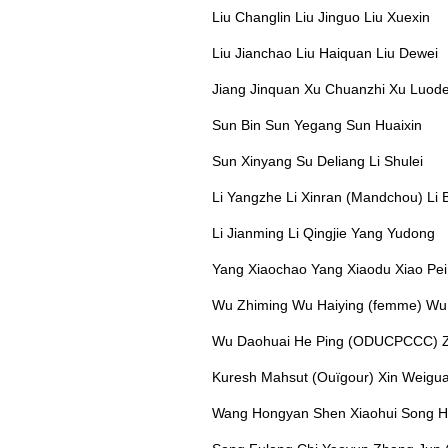
Liu Changlin Liu Jinguo Liu Xuexin
Liu Jianchao Liu Haiquan Liu Dewei
Jiang Jinquan Xu Chuanzhi Xu Luod
Sun Bin Sun Yegang Sun Huaixin
Sun Xinyang Su Deliang Li Shulei
Li Yangzhe Li Xinran (Mandchou) Li
Li Jianming Li Qingjie Yang Yudong
Yang Xiaochao Yang Xiaodu Xiao Pei
Wu Zhiming Wu Haiying (femme) Wu
Wu Daohuai He Ping (ODUCPCCC) Z
Kuresh Mahsut (Ouïgour) Xin Weigu
Wang Hongyan Shen Xiaohui Song H