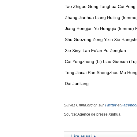
Tao Zhiguo Gong Tanghua Cui Peng
Zhang Jianhua Liang Huiling (femme
Jiang Hongjun Yu Hongqiu (femme) 
Shu Guozeng Zeng Yixin Xie Hangs
Xie Xinyi Lan Fo'an Pu Zengfan
Cai Yongzhong (Li) Liao Guoxun (Tuji
Teng Jiacai Pan Shengzhou Mu Hon
Dai Junliang
Suivez China.org.cn sur
Twitter
et
Faceboo
Source: Agence de presse Xinhua
Lire aussi