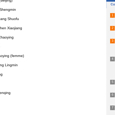
Beijing)
 Shengmin
ang Shuofu
hen Xiaojiang
haoying
o
aoying (femme)
ng Lingmin
ng
enqing