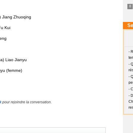
) Jiang Zhuoqing
Fu Kui
heng
a) Liao Jianyu
gyu (femme)
k
pour rejoindre la conversation.