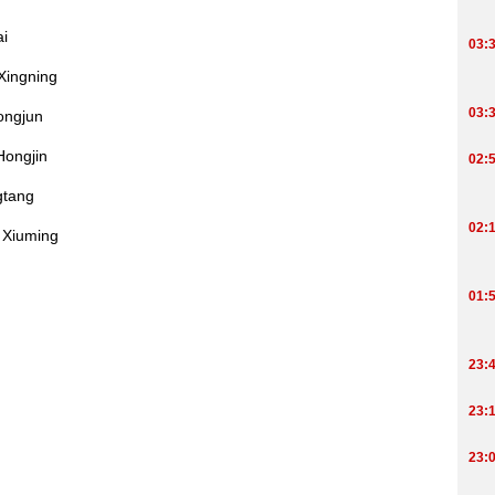
i
Xingning
ongjun
ongjin
gtang
 Xiuming