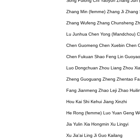
Song Fulong Chi Yaoyun Zhang Jun (
Zhang Min (femme) Zhang Ji Zhang
Zhang Wufeng Zhang Chunsheng Zh
Lu Junhua Chen Yong (Mandchou) C
Chen Guomeng Chen Xuebin Chen C
Chen Fukuan Shao Feng Lin Guoya
Luo Dongchuan Zhou Liang Zhou Xi
Zheng Guoguang Zheng Zhentao Fa
Fang Jianmeng Zhao Leji Zhao Huili
Hou Kai Shi Kehui Jiang Xinzhi
He Rong (femme) Luo Yuan Geng W
Jia Yulin Xia Hongmin Xu Lingyi
Xu Jia'ai Ling Ji Guo Kailang