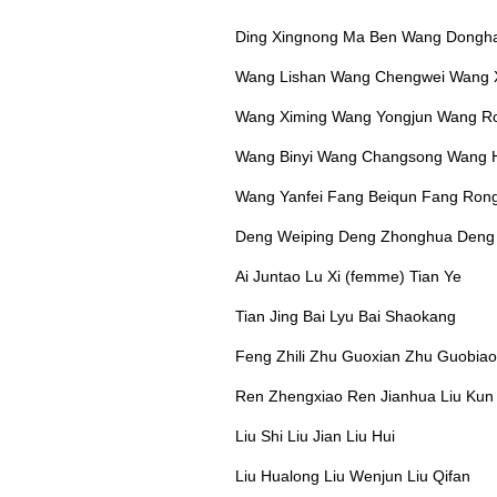
Ding Xingnong Ma Ben Wang Dongha
Wang Lishan Wang Chengwei Wang 
Wang Ximing Wang Yongjun Wang R
Wang Binyi Wang Changsong Wang H
Wang Yanfei Fang Beiqun Fang Ron
Deng Weiping Deng Zhonghua Deng
Ai Juntao Lu Xi (femme) Tian Ye
Tian Jing Bai Lyu Bai Shaokang
Feng Zhili Zhu Guoxian Zhu Guobiao
Ren Zhengxiao Ren Jianhua Liu Kun
Liu Shi Liu Jian Liu Hui
Liu Hualong Liu Wenjun Liu Qifan