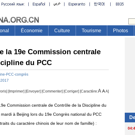
e la 19e Commission centrale
scipline du PCC
ine-PCC-congrès
-2017
A
A
oris]
[
Imprimer
]
[Envoyer]
[Commenter]
[
Corriger
] [Caractère:
A
]
 19e Commission centrale de Contrôle de la Discipline du
 mardi à Beijing lors du 19e Congrès national du PCC
aits du caractère chinois de leur nom de famille) :