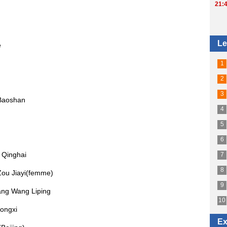
e
 Baoshan
 Qinghai
ou Jiayi(femme)
ang Wang Liping
ongxi