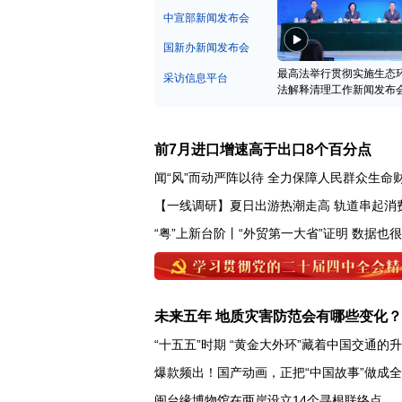
中宣部新闻发布会
国新办新闻发布会
最高法举行贯彻实施生态
采访信息平台
法解释清理工作新闻发布
前7月进口增速高于出口8个百分点
闻“风”而动严阵以待 全力保障人民群众生命
【一线调研】夏日出游热潮走高 轨道串起消
“粤”上新台阶丨“外贸第一大省”证明 数据也
未来五年 地质灾害防范会有哪些变化？
“十五五”时期 “黄金大外环”藏着中国交通的
爆款频出！国产动画，正把“中国故事”做成
闽台缘博物馆在两岸设立14个寻根联络点