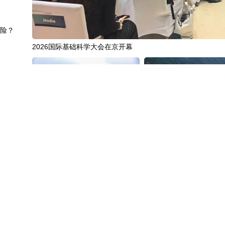
避险？
2026国际基础科学大会在京开幕
提升
路
消费活力
“十五五”开局之年传统产业转型焕
黄河壶口瀑布金瀑奔涌
范片区
新一线观察
头？
”
中国3分钟
|
85年后，我们为何仍
中国名医
|
北京中医医院佟
多地