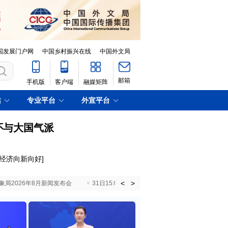
国发展门户网
中国乡村振兴在线
中国外文局
邮箱
手机版
客户端
融媒矩阵
站
专业平台
外宣平台
怀与大国气派
射经济向新向好
]
<
>
国气象局2026年8月新闻发布会
31日15:00 国新办就加快推动“十五五”时期退