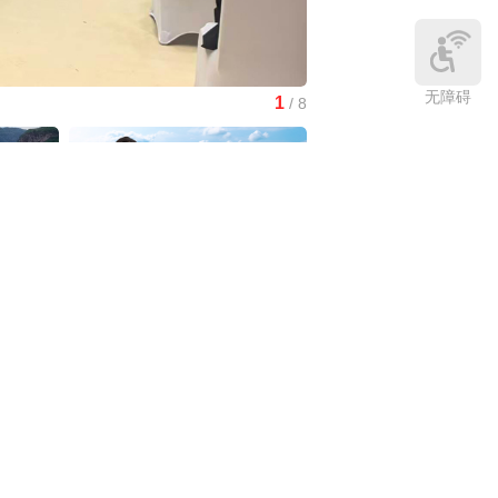
无障碍
1
/
8
神二十三乘组在轨与机器人“
中国3分钟
|
在雄安，看见“城市让
生活更美好”
庆:有一
中国访谈
|
“十五五”时期应对气候