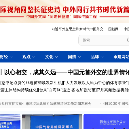
习近平外交思想和新时代中国外交
国新网
中
财经
观点
文化
国情
品牌
承建网
丨以心相交，成其久远——中国元首外交的世界情
[
总书记点赞的非遗苗绣焕发新生机
][
“大力发展以人民为中心的体育事业”
]
经营主体结构持续优化
][
台风“白海豚”逼近 各地加强防范
][
7月高频数据折
 最高法举行贯彻实施生态环境法典暨司法解释清理工作新闻发布会
4日10:30 中