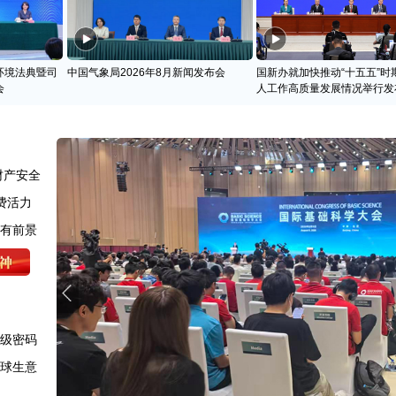
环境法典暨司
中国气象局2026年8月新闻发布会
国新办就加快推动“十五五”时
会
人工作高质量发展情况举行发
财产安全
费活力
很有前景
升级密码
全球生意