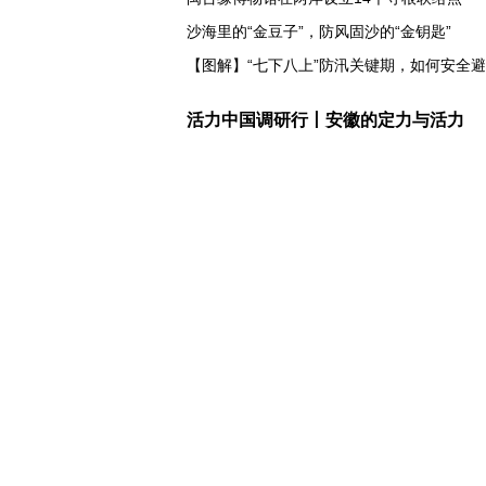
沙海里的“金豆子”，防风固沙的“金钥匙”
【图解】“七下八上”防汛关键期，如何安全
州庆祝成立70周年
活力中国调研行丨安徽的定力与活力
上半年医药工业创新加速突破 研发实力不断
夏日经济乘“热”而上 消费市场向“新”而行
长江十年行 | 重庆“以竹代塑”铺就绿色发展新
暑期档电影票房持续走高 “电影+”业态激发
经济观察丨以河溪流域为脉 打造乡村振兴示
这样的中国，怎一个“酷”字了得
蓝厅观察丨被中方反制的7家美国实体有何来
视频丨日本民众集会 反对高市政府扩军谋“核
白宫宴会厅改造再遇阻 特朗普斥裁决“不公”
伊官员：有证据显示美军使用磷弹轰炸伊朗