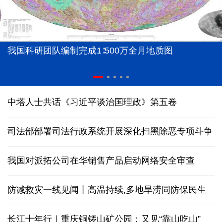
我国科研团队编制完成1∶500万全月地质图
中塔人士共话《习近平谈治国理政》第五卷
司法部部署司法行政系统开展深化扫黑除恶专项斗争
我国对派拓公司在华销售产品启动网络安全审查
防减救灾一线见闻丨高温持续,多地旱涝同防保民生
长江十年行｜重庆铜锣山矿公园：又见“靠山吃山”