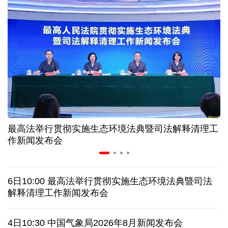
入境游火热 前7月北京离境退税各项数据均创新高
我国自阿根廷进口的牛肉已达到规定数量的50%
上半年我国黄金消费量511.412吨 同比增长1.23%
AI客服承诺不实、人工客服接入困难 中消协回应
最高法举行贯彻实施生态环境法典暨司法解释清理工
数据有了“身份证” 我国正稳步推进数据产权登记
作新闻发布会
高市早苗就“无核三原则”的表态含糊其辞
6日10:00 最高法举行贯彻实施生态环境法典暨司法
白宫否认特朗普与赫格塞思因弹药库存短缺发生争执
解释清理工作新闻发布会
美媒称美国增派人手 在古巴加大力度开展情报活动
4日10:30 中国气象局2026年8月新闻发布会