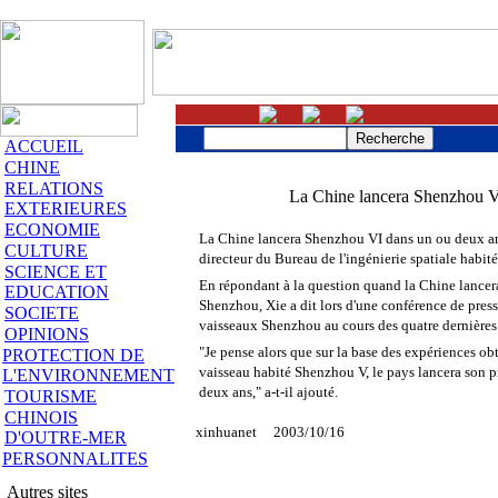
ACCUEIL
CHINE
RELATIONS
La Chine lancera Shenzhou V
EXTERIEURES
ECONOMIE
La Chine lancera Shenzhou VI dans un ou deux ans
CULTURE
directeur du Bureau de l'ingénierie spatiale habit
SCIENCE ET
En répondant à la question quand la Chine lancera
EDUCATION
Shenzhou, Xie a dit lors d'une conférence de press
SOCIETE
vaisseaux Shenzhou au cours des quatre dernières
OPINIONS
"Je pense alors que sur la base des expériences ob
PROTECTION DE
vaisseau habité Shenzhou V, le pays lancera son
L'ENVIRONNEMENT
deux ans," a-t-il ajouté.
TOURISME
CHINOIS
xinhuanet 2003/10/16
D'OUTRE-MER
PERSONNALITES
Autres sites