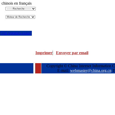
chinois en français
Qui sommes-nous?
Imprimer
Envoyer par email
Copyright © China Internet Information C
E-mail:
webmaster@china.org.cn
T