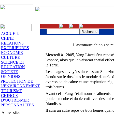
ACCUEIL
CHINE
RELATIONS
L'astronaute chinois se r
EXTERIEURES
ECONOMIE
Mercredi à 12h05, Yang Liwei s'est reposé 
CULTURE
l'espace, alors que le vaisseau spatial effe
SCIENCE ET
la Terre.
EDUCATION
SOCIETE
Les images envoyées du vaisseau Shenzho
OPINIONS
étendu sur le dos dans le module d'entrée
PROTECTION DE
expression de calme et une respiration rég
L'ENVIRONNEMENT
trois heures.
TOURISME
Avant cela, Yang s'était nourri d'aliments t
CHINOIS
poulet en cube et du riz cuit avec des noiset
D'OUTRE-MER
friandises.
PERSONNALITES
Il aura un autre repos de trois heures quan
Autres sites