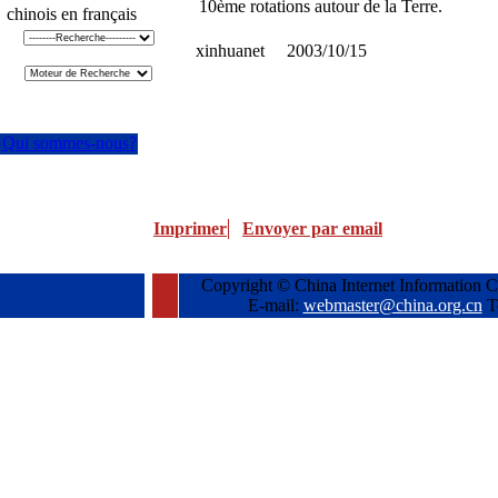
10ème rotations autour de la Terre.
chinois en français
xinhuanet 2003/10/15
Qui sommes-nous?
Imprimer
Envoyer par email
Copyright © China Internet Information C
E-mail:
webmaster@china.org.cn
T