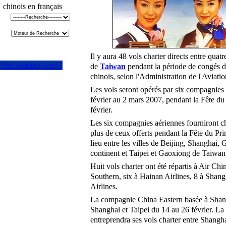
chinois en français
Il y aura 48 vols charter directs entre quatr
Qui sommes-nous?
de
Taiwan
pendant la période de congés d
chinois, selon l'Administration de l'Aviat
Les vols seront opérés par six compagnies 
février au 2 mars 2007, pendant la Fête du
février.
Les six compagnies aériennes fourniront 
plus de ceux offerts pendant la Fête du Pr
lieu entre les villes de Beijing, Shangha
continent et Taipei et Gaoxiong de Taiwan
Huit vols charter ont été répartis à Air Ch
Southern, six à Hainan Airlines, 8 à Shang
Airlines.
La compagnie China Eastern basée à Shangh
Shanghai et Taipei du 14 au 26 février. L
entreprendra ses vols charter entre Shangh