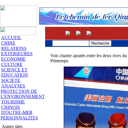
ACCUEIL
CHINE
RELATIONS
EXTERIEURES
Vols charter ajoutés entre les deux rives du
ECONOMIE
Printemps
CULTURE
SCIENCE ET
EDUCATION
SOCIETE
ANALYSES
PROTECTION DE
L'ENVIRONNEMENT
TOURISME
CHINOIS
D'OUTRE-MER
PERSONNALITES
Autres sites