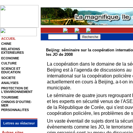
ACCUEIL
CHINE
RELATIONS
Beijing: séminaire sur la coopération internati
EXTERIEURES
les JO de 2008
ECONOMIE
La coopération dans le domaine de la sé
CULTURE
SCIENCE ET
Beijing est à l'agenda de discussions au
EDUCATION
international sur la coopération policière 
SOCIETE
actuellement en cours à Beijing, a-t-on i
ANALYSES
municipale.
PROTECTION DE
L'ENVIRONNEMENT
Le séminaire de quatre jours regroupant l
TOURISME
et les experts en sécurité venus de l'AS
CHINOIS D'OUTRE-
MER
de la République de Corée, qui s'est ouv
PERSONNALITES
coopération policière, les problèmes de sé
Un vaste éventail de sujets dont la sécur
Lettres au rédacteur
évènements comme les JO, le terrorisme, l
crim organisé sont au menu de discussion
Autres sites