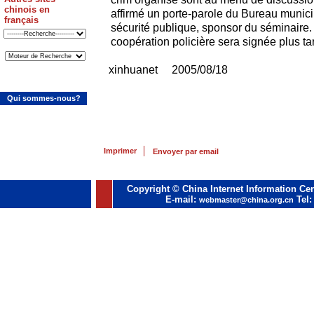
chinois en
affirmé un porte-parole du Bureau munici
français
sécurité publique, sponsor du séminaire.
coopération policière sera signée plus tar
xinhuanet 2005/08/18
Qui sommes-nous?
Imprimer
Envoyer par email
Copyright © China Internet Information Cen
E-mail:
Tel:
webmaster@china.org.cn