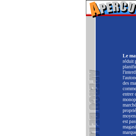
Le mar
réduit
planifi
l'inter
l'auton
des ma
commerc
entrer
monopo
marché
proprié
moyens
est pas
magasi
marques