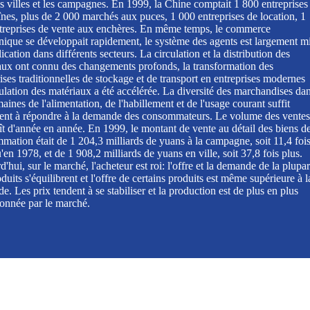
s villes et les campagnes. En 1999, la Chine comptait 1 800 entreprises
înes, plus de 2 000 marchés aux puces, 1 000 entreprises de location, 1
treprises de vente aux enchères. En même temps, le commerce
onique se développait rapidement, le système des agents est largement m
ication dans différents secteurs. La circulation et la distribution des
aux ont connu des changements profonds, la transformation des
ises traditionnelles de stockage et de transport en entreprises modernes
ulation des matériaux a été accélérée. La diversité des marchandises da
aines de l'alimentation, de l'habillement et de l'usage courant suffit
ent à répondre à la demande des consommateurs. Le volume des ventes
ît d'année en année. En 1999, le montant de vente au détail des biens d
mation était de 1 204,3 milliards de yuans à la campagne, soit 11,4 foi
'en 1978, et de 1 908,2 milliards de yuans en ville, soit 37,8 fois plus.
'hui, sur le marché, l'acheteur est roi: l'offre et la demande de la plupar
duits s'équilibrent et l'offre de certains produits est même supérieure à l
. Les prix tendent à se stabiliser et la production est de plus en plus
ionnée par le marché.