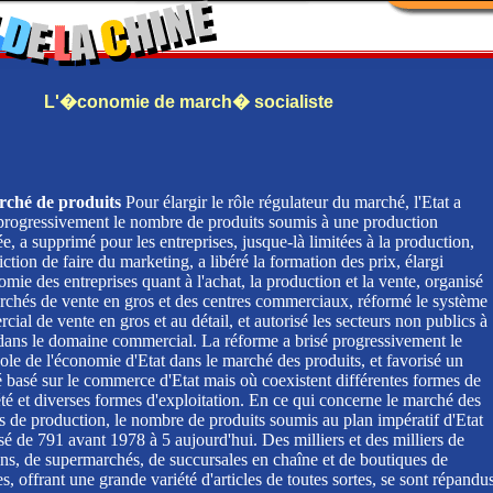
L'�conomie de march� socialiste
ché de produits
Pour élargir le rôle régulateur du marché, l'Etat a
 progressivement le nombre de produits soumis à une production
ée, a supprimé pour les entreprises, jusque-là limitées à la production,
diction de faire du marketing, a libéré la formation des prix, élargi
omie des entreprises quant à l'achat, la production et la vente, organisé
rchés de vente en gros et des centres commerciaux, réformé le système
ial de vente en gros et au détail, et autorisé les secteurs non publics à
 dans le domaine commercial. La réforme a brisé progressivement le
le de l'économie d'Etat dans le marché des produits, et favorisé un
 basé sur le commerce d'Etat mais où coexistent différentes formes de
té et diverses formes d'exploitation. En ce qui concerne le marché des
 de production, le nombre de produits soumis au plan impératif d'Etat
sé de 791 avant 1978 à 5 aujourd'hui. Des milliers et des milliers de
ns, de supermarchés, de succursales en chaîne et de boutiques de
, offrant une grande variété d'articles de toutes sortes, se sont répandu