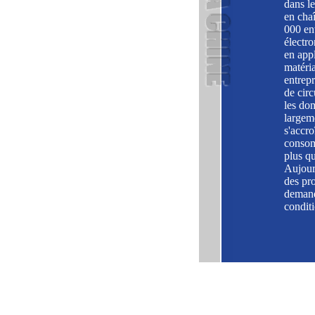
dans le
en cha
000 en
électr
en appl
matéri
entrepr
de circ
les dom
largem
s'accro
consom
plus qu
Aujourd
des pro
demande
condit