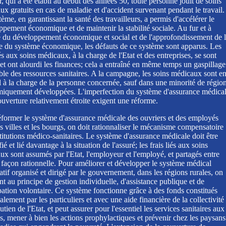
, qui a été établi au début des années 50, toute personne jouit de soins
x gratuits en cas de maladie et d'accident survenant pendant le travail.
ème, en garantissant la santé des travailleurs, a permis d'accélérer le
pement économique et de maintenir la stabilité sociale. Au fur et à
 du développement économique et social et de l'approfondissement de 
e du système économique, les défauts de ce système sont apparus. Les
iés aux soins médicaux, à la charge de l'Etat et des entreprises, se sont
et ont alourdi les finances; cela a entraîné en même temps un gaspillage
ble des ressources sanitaires. A la campagne, les soins médicaux sont e
l à la charge de la personne concernée, sauf dans une minorité de régio
iquement développées. L'imperfection du système d'assurance médica
ouverture relativement étroite exigent une réforme.
éformer le système d'assurance médicale des ouvriers et des employés
s villes et les bourgs, on doit rationnaliser le mécanisme compensatoire
titutions médico-sanitaires. Le système d'assurance médicale doit être
fié et lié davantage à la situation de l'assuré; les frais liés aux soins
x sont assumés par l'Etat, l'employeur et l'employé, et partagés entre
 façon rationnelle. Pour améliorer et développer le système médical
tif organisé et dirigé par le gouvernement, dans les régions rurales, on
ent au principe de gestion individuelle, d'assistance publique et de
pation volontaire. Ce système fonctionne grâce à des fonds constitués
alement par les particuliers et avec une aide financière de la collectivité
outien de l'Etat, et peut assurer pour l'essentiel les services sanitaires aux
s, mener à bien les actions prophylactiques et prévenir chez les paysans