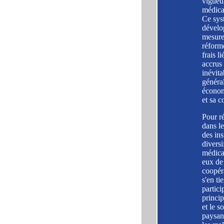
vigueur
médicau
Ce syst
dévelop
mesure
réform
frais l
accrus 
inévita
généra
économ
et sa c
Pour r
dans le
des ins
diversi
médicau
eux de
coopéra
s'en ti
partici
princip
et le s
paysan