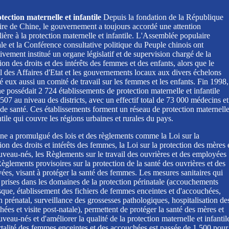
tection maternelle et infantile
Depuis la fondation de la République
ire de Chine, le gouvernement a toujours accordé une attention
lière à la protection maternelle et infantile. L'Assemblée populaire
le et la Conférence consultative politique du Peuple chinois ont
ivement institué un organe législatif et de supervision chargé de la
ion des droits et des intérêts des femmes et des enfants, alors que le
l des Affaires d'Etat et les gouvernements locaux aux divers échelons
é eux aussi un comité de travail sur les femmes et les enfants. Fin 1998,
e possédait 2 724 établissements de protection maternelle et infantile
507 au niveau des districts, avec un effectif total de 73 000 médecins et
 de santé. Ces établissements forment un réseau de protection maternell
ntile qui couvre les régions urbaines et rurales du pays.
ne a promulgué des lois et des règlements comme la Loi sur la
ion des droits et intérêts des femmes, la Loi sur la protection des mères 
uveau-nés, les Règlements sur le travail des ouvrières et des employées
Règlements provisoires sur la protection de la santé des ouvrières et des
ées, visant à protéger la santé des femmes. Les mesures sanitaires qui
 prises dans les domaines de la protection périnatale (accouchements
sque, établissement des fichiers de femmes enceintes et d'accouchées,
prénatal, surveillance des grossesses pathologiques, hospitalisation de
ées et visite post-natale), permettent de protéger la santé des mères et
veau-nés et d'améliorer la qualité de la protection maternelle et infantil
talité des femmes enceintes et des accouchées est passée de 1 500 pour