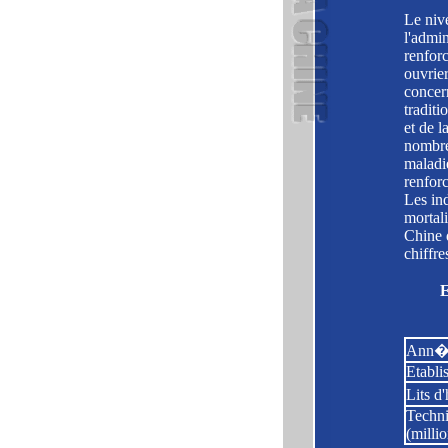
Le nive
l'admin
renforc
ouvrier
concer
traditi
et de 
nombre
maladi
renforc
Les in
mortal
Chine 
chiffr
E
Ann�
Etabli
Lits d
Techni
(millio