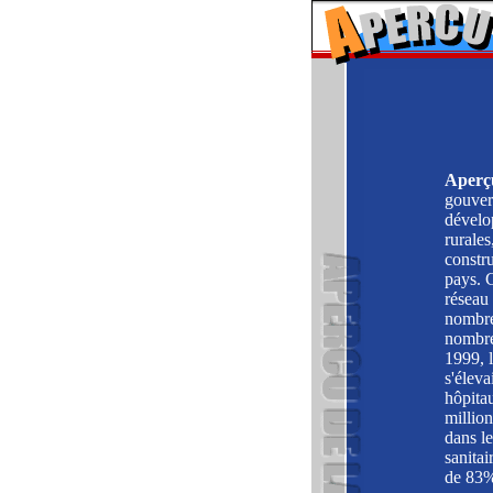
Aperç
gouver
dévelo
rurales
constr
pays. C
réseau
nombre
nombre
1999, l
s'éleva
hôpitau
million
dans l
sanitai
de 83%