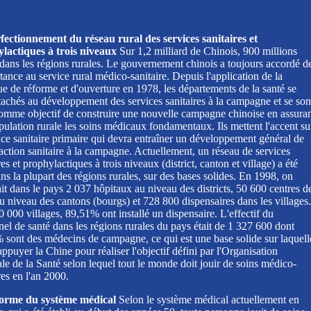
fectionnement du réseau rural des services sanitaires et
lactiques à trois niveaux
Sur 1,2 milliard de Chinois, 900 millions
 dans les régions rurales. Le gouvernement chinois a toujours accordé d
tance au service rural médico-sanitaire. Depuis l'application de la
ue de réforme et d'ouverture en 1978, les départements de la santé se
tachés au développement des services sanitaires à la campagne et se son
comme objectif de construire une nouvelle campagne chinoise en assura
pulation rurale les soins médicaux fondamentaux. Ils mettent l'accent su
ice sanitaire primaire qui devra entraîner un développement général de
'action sanitaire à la campagne. Actuellement, un réseau de services
res et prophylactiques à trois niveaux (district, canton et village) a été
ns la plupart des régions rurales, sur des bases solides. En 1998, on
t dans le pays 2 037 hôpitaux au niveau des districts, 50 600 centres d
u niveau des cantons (bourgs) et 728 800 dispensaires dans les villages.
 000 villages, 89,51% ont installé un dispensaire. L'effectif du
el de santé dans les régions rurales du pays était de 1 327 600 dont
 sont des médecins de campagne, ce qui est une base solide sur laquell
appuyer la Chine pour réaliser l'objectif défini par l'Organisation
e de la Santé selon lequel tout le monde doit jouir de soins médico-
res en l'an 2000.
orme du système médical
Selon le système médical actuellement en