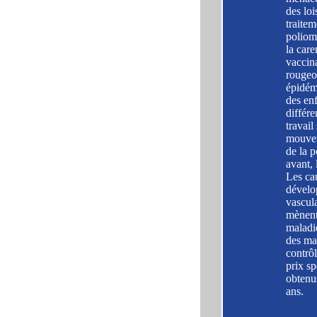
des loi
traitem
poliom
la care
vaccina
rougeol
épidémi
des en
différe
travail
mouvem
de la p
avant,
Les ca
dévelo
vascula
mènent 
maladi
des ma
contrô
prix sp
obtenus
ans.