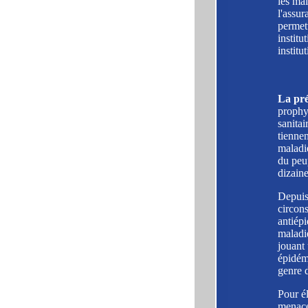
les mal
l'assur
permett
institu
institu
La pré
prophyl
sanita
tiennen
maladie
du peu
dizain
Depuis
circons
antiépi
maladie
jouant 
épidém
genre d
Pour é
menace