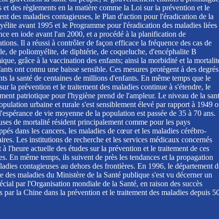
s et des règlements en la matière comme la Loi sur la prévention et le
ent des maladies contagieuses, le Plan d'action pour l'éradication de la
yélite avant 1995 et le Programme pour l'éradication des maladies liées
nce en iode avant l'an 2000, et a procédé à la planification de
tions. Il a réussi à contrôler de façon efficace la fréquence des cas de
e, de poliomyélite, de diphtérie, de coqueluche, d'encéphalite B
que, grâce à la vaccination des enfants; ainsi la morbidité et la mortalit
fants ont connu une baisse sensible. Ces mesures protègent à des degrés
nts la santé de centaines de millions d'enfants. En même temps que le
 sur la prévention et le traitement des maladies continue à s'étendre, le
ent patriotique pour l'hygiène prend de l'ampleur. Le niveau de la san
opulation urbaine et rurale s'est sensiblement élevé par rapport à 1949 
 l'espérance de vie moyenne de la population est passée de 35 à 70 ans.
uses de mortalité résident principalement comme pour les pays
ppés dans les cancers, les maladies de cœur et les maladies cérébro-
ires. Les institutions de recherche et les services médicaux concernés
à l'heure actuelle des études sur la prévention et le traitement de ces
es. En même temps, ils suivent de près les tendances et la propagation
ladies contagieuses au dehors des frontières. En 1996, le département d
le des maladies du Ministère de la Santé publique s'est vu décerner un
écial par l'Organisation mondiale de la Santé, en raison des succès
 par la Chine dans la prévention et le traitement des maladies depuis 5