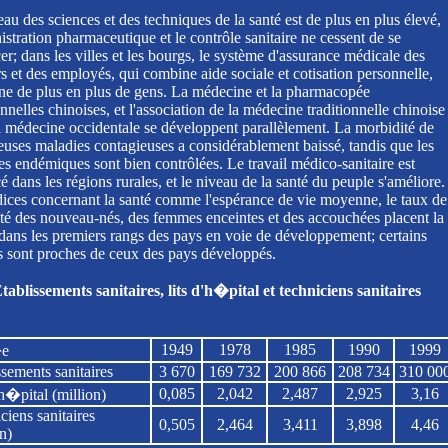
au des sciences et des techniques de la santé est de plus en plus élevé,
istration pharmaceutique et le contrôle sanitaire ne cessent de se
er; dans les villes et les bourgs, le système d'assurance médicale des
s et des employés, qui combine aide sociale et cotisation personnelle,
ne de plus en plus de gens. La médecine et la pharmacopée
onnelles chinoises, et l'association de la médecine traditionnelle chinoise
la médecine occidentale se développent parallèlement. La morbidité de
uses maladies contagieuses a considérablement baissé, tandis que les
es endémiques sont bien contrôlées. Le travail médico-sanitaire est
é dans les régions rurales, et le niveau de la santé du peuple s'améliore.
dices concernant la santé comme l'espérance de vie moyenne, le taux de
ité des nouveau-nés, des femmes enceintes et des accouchées placent la
dans les premiers rangs des pays en voie de développement; certains
es sont proches de ceux des pays développés.
tablissements sanitaires, lits d'h�pital et techniciens sanitaires
1949
1978
1985
1990
1999
e
ssements sanitaires
3 670
169 732
200 866
208 734
310 00
0,085
2,042
2,487
2,925
3,16
'h�pital (million)
ciens sanitaires
0,505
2,464
3,411
3,898
4,46
n)