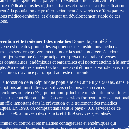
adies qui engendrent la pauvreté. L'extension de la couverture de
ance médicale dans les régions urbaines et rurales et sa diversification
ent à la population de profiter pleinement des services offerts par les
tions médico-sanitaires, et d'assurer un développement stable de ces
tions.
vention et le traitement des maladies
Donner la priorité à la
axie est une des principales expériences des institutions médico-
ires. Les services gouvernementaux de la santé aux divers échelons
t toujours compte de ce principe pour prévenir et traiter diverses
s contagieuses, endémiques et parasitaires qui portent atteinte à la sant
ple. Au début des années 60, la Chine avait éliminé la variole, avec une
e d'années d'avance par rapport au reste du monde.
 la fondation de la République populaire de Chine il y a 50 ans, dans le
criptions administratives aux divers échelons, des services
démiques ont été créés, qui ont pour principale mission de prévenir les
s par le contrôle sanitaire. Tous ces services forment un réseau nationa
un rôle important dans la prévention et le traitement des maladies
iques. En 1998, on comptait dans tout le pays 4 018 services de ce
ont 1 696 au niveau des districts et 1 889 services spécialisés.
liminer ou contrôler les maladies contagieuses et endémiques qui
nt gravement la santé du peuple, le gouvernement chinois a promulgué