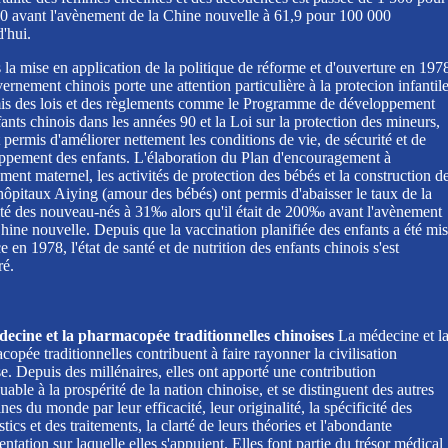
0 avant l'avènement de la Chine nouvelle à 61,9 pour 100 000
'hui.
la mise en application de la politique de réforme et d'ouverture en 197
ernement chinois porte une attention particulière à la protecion infantil
mis des lois et des règlements comme le Programme de développement
ants chinois dans les années 90 et la Loi sur la protection des mineurs,
 permis d'améliorer nettement les conditions de vie, de sécurité et de
ppement des enfants. L'élaboration du Plan d'encouragement à
tement maternel, les activités de protection des bébés et la construction d
hôpitaux Aiying (amour des bébés) ont permis d'abaisser le taux de la
ité des nouveau-nés à 31‰ alors qu'il était de 200‰ avant l'avènement
hine nouvelle. Depuis que la vaccination planifiée des enfants a été mi
e en 1978, l'état de santé et de nutrition des enfants chinois s'est
ré.
ecine et la pharmacopée traditionnelles chinoises
La médecine et l
opée traditionnelles contribuent à faire rayonner la civilisation
e. Depuis des millénaires, elles ont apporté une contribution
able à la prospérité de la nation chinoise, et se distinguent des autres
es du monde par leur efficacité, leur originalité, la spécificité des
tics et des traitements, la clarté de leurs théories et l'abondante
tation sur laquelle elles s'appuient. Elles font partie du trésor médical