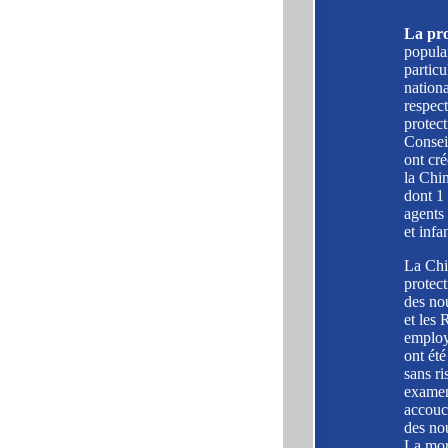
La pro
popula
particu
nationa
respect
protect
Consei
ont cré
la Chin
dont 1 
agents
et infa
La Chi
protect
des no
et les 
employ
ont été
sans ri
examen 
accouch
des nou
La mor