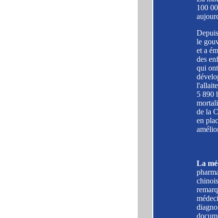
100 00
aujourd
Depuis 
le gouv
et a é
des enf
qui ont
dévelo
l'allai
5 890 
mortal
de la C
en plac
amélio
La méd
pharmac
chinois
remarqu
médecin
diagnos
documen