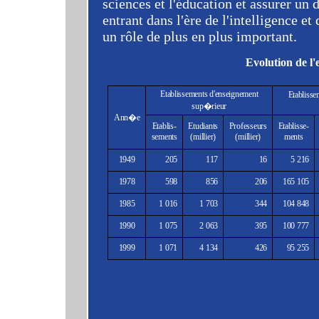
sciences et l'éducation et assurer u
entrant dans l'ère de l'intelligence et
un rôle de plus en plus important.
Evolution de l
Etablissements d'enseignement
Etablisse
sup�rieur
Ann�e
Etablis-
Etudiants
Professeurs
Etablisse-
sements
(millier)
(millier)
ments
1949
205
117
16
5 216
1978
598
856
206
165 105
1985
1 016
1 703
344
104 848
1990
1 075
2 063
395
100 777
1999
1 071
4 134
426
95 255