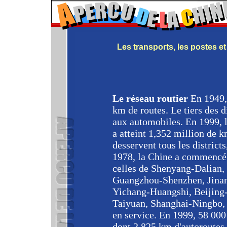
Les transports, les postes 
Le réseau routier
En 1949,
km de routes. Le tiers des d
aux automobiles. En 1999, l
a atteint 1,352 million de k
desservent tous les district
1978, la Chine a commencé 
celles de Shenyang-Dalian,
Guangzhou-Shenzhen, Jina
Yichang-Huangshi, Beijing-
Taiyuan, Shanghai-Ningbo, T
en service. En 1999, 58 000
dont 2 825 km d'autoroutes.