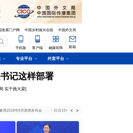
国发展门户网
中国乡村振兴在线
中国外文局
邮箱
手机版
客户端
融媒矩阵
站
专业平台
外宣平台
总书记这样部署
局 实干挑大梁
]
<
>
国气象局2026年8月新闻发布会
31日15:00 国新办就加快推动“十五五”时期退