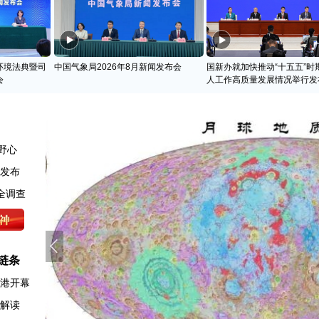
环境法典暨司
中国气象局2026年8月新闻发布会
国新办就加快推动“十五五”时
会
人工作高质量发展情况举行发
野心
》发布
全调查
链条
香港开幕
例解读