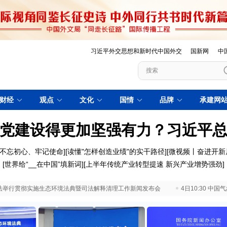
习近平外交思想和新时代中国外交
国新网
中
财经
观点
文化
国情
品牌
承建网
党建设得更加坚强有力？习近平
不忘初心、牢记使命
][
读懂"怎样创造业绩"的实干路径
][
微视频丨奋进开新
[
世界给“__在中国”填新词
][
上半年传统产业转型提速 新兴产业增势强劲
]
 最高法举行贯彻实施生态环境法典暨司法解释清理工作新闻发布会
4日10:30 中