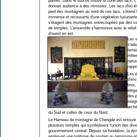
parties. Dans le sud se trouve la zone des lacs, c'
donnait audience à des ministres. Les lacs d'où é
pied des montagnes au nord de ces lacs, s'étend la
immense et recouverte d'une végétation luxuriant
s'étagent des montagnes entrecoupées par des va
de temples. L'ensemble s'harmonise avec le relief 
d'ouest en est.
Les s
s'ada
terra
mêle
natur
rappr
Les d
d'enc
bois,
éléga
des p
intèg
archi
du Sud et celles de ceux du Nord.
Le Hameau de montagne de Chengde est entouré s
plusieurs temples qui symbolisent l'union des div
gouvernement central. Depuis sa fondation, la dy
appliquait une politique de soutien au lamaïsme e