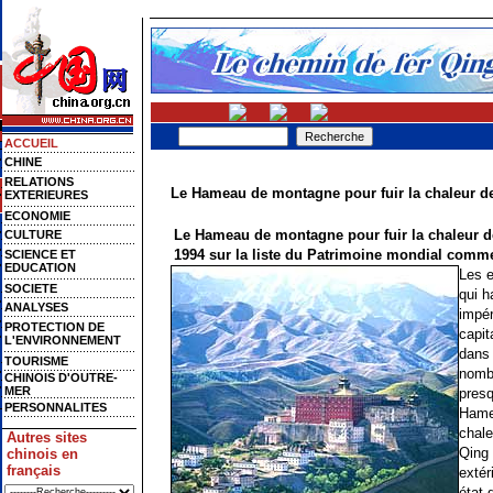
ACCUEIL
CHINE
RELATIONS
Le Hameau de montagne pour fuir la chaleur 
EXTERIEURES
ECONOMIE
Le Hameau de montagne pour fuir la chaleur de
CULTURE
1994 sur la liste du Patrimoine mondial comme 
SCIENCE ET
EDUCATION
Les e
SOCIETE
qui h
ANALYSES
impér
PROTECTION DE
capita
L'ENVIRONNEMENT
dans 
TOURISME
nombr
CHINOIS D'OUTRE-
MER
presq
PERSONNALITES
Hamea
chale
Autres sites
Qing 
chinois en
français
extér
état 