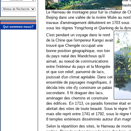
hauts
Le Hameau de montagne pour fuir la chaleur de C
Beijing dans une vallée de la rivière Wulie au nord
travaux d'aménagement débutèrent en 1703 sous l
Qui sommes-nous?
sous les règnes Yongzhong et Qianlong de la dyn
C'est pendant un voyage dans le nord
de la Chine que l'empereur Kangxi avait
trouvé que Chengde occupait une
bonne position géographique, non loin
du pays natal des Mandchous qu'il
aimait, au noeud de communications
entre l'intérieur du pays et la Mongolie
et que son relief, parsemé de lacs,
jouissait d'un climat agréable. Dans cet
ensemble de paysages magnifiques, il
décida très vite d'y construire un palais
secondaire. Il fit draguer des lacs,
aménager des chemins et construire
des édifices. En 1713, ce paradis forestier était e
abritait des sites de toute beauté. Sous le règne
mais elle reprit entre 1741 et 1792, sous le règne Q
8 temples extérieurs disséminés autour d'un magni
Selon la répartition des sites, le Hameau de monta