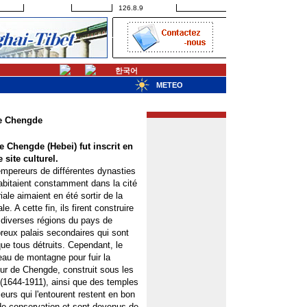
126.8.9
한국어
METEO
de Chengde
 Chengde (Hebei) fut inscrit en
site culturel.
mpereurs de différentes dynasties
abitaient constamment dans la cité
iale aimaient en été sortir de la
le. A cette fin, ils firent construire
diverses régions du pays de
eux palais secondaires qui sont
ue tous détruits. Cependant, le
u de montagne pour fuir la
ur de Chengde, construit sous les
(1644-1911), ainsi que des temples
ieurs qui l'entourent restent en bon
de conservation et sont devenus de