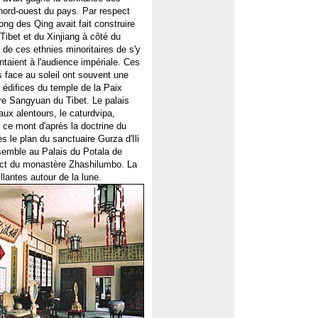
 nord-ouest du pays. Par respect
ong des Qing avait fait construire
ibet et du Xinjiang à côté du
e ces ethnies minoritaires de s'y
ntaient à l'audience impériale. Ces
s face au soleil ont souvent une
 édifices du temple de la Paix
re Sangyuan du Tibet. Le palais
ux alentours, le caturdvipa,
 ce mont d'après la doctrine du
 le plan du sanctuaire Gurza d'Ili
semble au Palais du Potala de
ect du monastère Zhashilumbo. La
llantes autour de la lune.