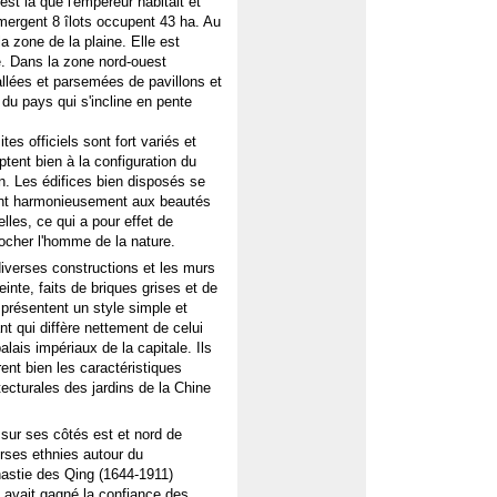
est là que l'empereur habitait et
mergent 8 îlots occupent 43 ha. Au
 zone de la plaine. Elle est
e. Dans la zone nord-ouest
llées et parsemées de pavillons et
du pays qui s'incline en pente
ites officiels sont fort variés et
ptent bien à la configuration du
in. Les édifices bien disposés se
nt harmonieusement aux beautés
elles, ce qui a pour effet de
ocher l'homme de la nature.
iverses constructions et les murs
einte, faits de briques grises et de
 présentent un style simple et
nt qui diffère nettement de celui
alais impériaux de la capitale. Ils
rent bien les caractéristiques
tecturales des jardins de la Chine
ur ses côtés est et nord de
erses ethnies autour du
nastie des Qing (1644-1911)
t avait gagné la confiance des