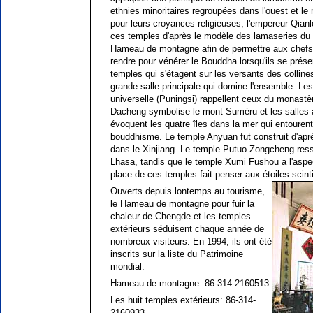
ethnies minoritaires regroupées dans l'ouest et le
pour leurs croyances religieuses, l'empereur Qianl
ces temples d'après le modèle des lamaseries du T
Hameau de montagne afin de permettre aux chefs d
rendre pour vénérer le Bouddha lorsqu'ils se prése
temples qui s'étagent sur les versants des colline
grande salle principale qui domine l'ensemble. Les
universelle (Puningsi) rappellent ceux du monastè
Dacheng symbolise le mont Suméru et les salles a
évoquent les quatre îles dans la mer qui entourent
bouddhisme. Le temple Anyuan fut construit d'après
dans le Xinjiang. Le temple Putuo Zongcheng res
Lhasa, tandis que le temple Xumi Fushou a l'asp
place de ces temples fait penser aux étoiles scinti
Ouverts depuis lontemps au tourisme,
le Hameau de montagne pour fuir la
chaleur de Chengde et les temples
extérieurs séduisent chaque année de
nombreux visiteurs. En 1994, ils ont été
inscrits sur la liste du Patrimoine
mondial.
Hameau de montagne: 86-314-2160513
Les huit temples extérieurs: 86-314-
2160933