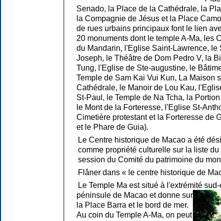
Senado, la Place de la Cathédrale, la Pl
la Compagnie de Jésus et la Place Camo
de rues urbains principaux font le lien a
20 monuments dont le temple A-Ma, les 
du Mandarin, l'Eglise Saint-Lawrence, le S
Joseph, le Théâtre de Dom Pedro V, la B
Tung, l'Eglise de Ste-augustine, le Bâtim
Temple de Sam Kai Vui Kun, La Maison sai
Cathédrale, le Manoir de Lou Kau, l'Egli
St-Paul, le Temple de Na Tcha, la Portion
le Mont de la Forteresse, l'Eglise St-Anth
Cimetière protestant et la Forteresse de 
et le Phare de Guia).
Le Centre historique de Macao a été dési
comme propriété culturelle sur la liste d
session du Comité du patrimoine du mo
Flâner dans « le centre historique de Ma
Le Temple Ma est situé à l'extrémité sud-
péninsule de Macao et donne sur
la Place Barra et le bord de mer.
Au coin du Temple A-Ma, on peut