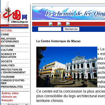
ACCUEIL
CHINE
RELATIONS
Le Centre historique de Macao
EXTERIEURES
ECONOMIE
« Le
CULTURE
» es
SCIENCE ET
EDUCATION
ans 
SOCIETE
mond
ANALYSES
civil
PROTECTION DE
arch
L'ENVIRONNEMENT
esse
TOURISME
CHINOIS D'OUTRE-
méla
MER
chin
PERSONNALITES
Ce centre est la concession la plus ancie
Autres sites
plus consolidée du legs architectural eur
chinois en
français
territoire chinois.