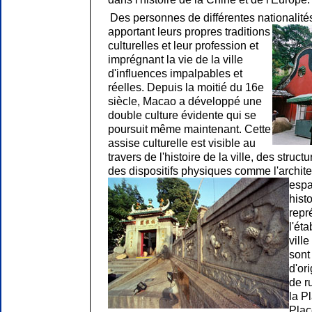
Des personnes de différentes nationalité
apportant leurs propres traditions
culturelles et leur profession et
imprégnant la vie de la ville
d'influences impalpables et
réelles. Depuis la moitié du 16e
siècle, Macao a développé une
double culture évidente qui se
poursuit même maintenant. Cette
assise culturelle est visible au
travers de l'histoire de la ville, des struc
des dispositifs physiques comme l'architec
espa
hist
repr
l'ét
vill
sont
d'or
de r
la P
Plac