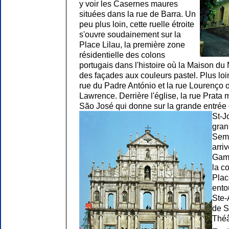
y voir les Casernes maures
situées dans la rue de Barra. Un
peu plus loin, cette ruelle étroite
s'ouvre soudainement sur la
Place Lilau, la première zone
résidentielle des colons
portugais dans l'histoire où la Maison du 
des façades aux couleurs pastel. Plus loin,
rue du Padre António et la rue Lourenço où
Lawrence. Derrière l'église, la rue Prata 
São José qui donne sur la grande entrée 
St-J
gran
Semi
arriv
Gamb
la c
Plac
ento
Ste-
de S
Théâ