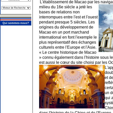
L'établissement de Macao par les navigat
milieu du 16e siècle a jeté les
bases de relations non
interrompues entre l'est et l'ouest
pendant presque 5 siècles. Les
Qui sommes-nous?
origines du développement de
Macao en un port marchand
international en font l'exemple le
plus représentatif des échanges
culturels entre l'Europe et l'Asie.
« Le centre historique de Macao
» connu également dans l'histoire sous le
est aussi le cœur du site choisi par les Oc
L'ap
doub
et d
refl
cert
un d
qui 
syst
Chin
dans l'histoire de la Chine et de l'Europe.