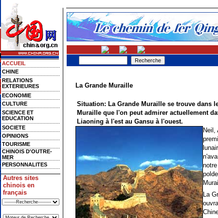
ACCUEIL
CHINE
RELATIONS
La Grande Muraille
EXTERIEURES
ECONOMIE
Situation: La Grande Muraille se trouve dans l
CULTURE
Muraille que l'on peut admirer actuellement da
SCIENCE ET
EDUCATION
Liaoning à l'est au Gansu à l'ouest.
SOCIETE
Neil,
OPINIONS
premi
TOURISME
lunai
CHINOIS D'OUTRE-
n'ava
MER
PERSONNALITES
notre
polde
Autres sites
Murai
chinois en
français
La Gr
ouvra
Chine