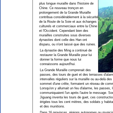
plus longue muraille dans l'histoire de
Chine. Ce nouveau tronçon en
prolongement de la Grande Muraille
contribua considérablement à la sécurité
de la Route de la Soie et aux échanges
culturels et commerciaux entre la Chine
et l'Occident. Cependant bien des
murailles construites sous diverses
dynasties dont celle des Han ont
disparu, ou n'ont laissé que des ruines.
La dynastie des Ming a continué de
restaurer la Grande Muraille pour lui
donner la forme que nous lui
connaissons aujourd'hui.
La Grande Muraille comprenait des
passes, des tours de guet et des terrasses d'alar
intervalles réguliers sur la muraille ou au-delà d
sommet d'une crête, formaient un réseau de comm
Lorsqu'on y allumait un feu d'alarme, les passes, 
communiquaient l'un après l'autre le message. Sou
Jiguang inventa les tours de guet, ces constructio
érigées tous les cent mètres, des soldats y habit
et des munitions.
Dans 16 provinces, régions autonomes ou municipa