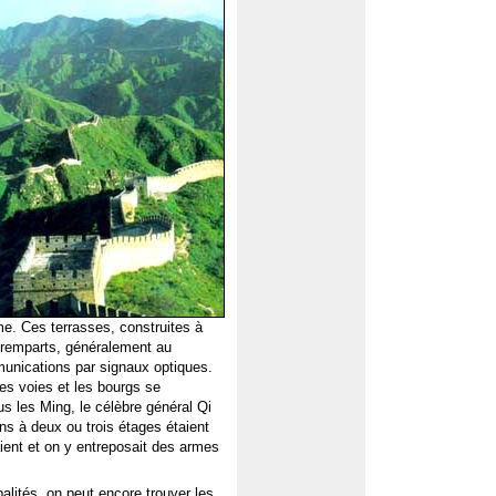
me. Ces terrasses, construites à
es remparts, généralement au
unications par signaux optiques.
les voies et les bourgs se
s les Ming, le célèbre général Qi
ns à deux ou trois étages étaient
aient et on y entreposait des armes
lités, on peut encore trouver les