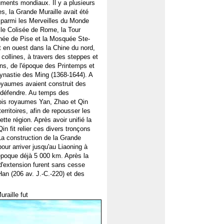
ents mondiaux. Il y a plusieurs
es, la Grande Muraille avait été
 parmi les Merveilles du Monde
le Colisée de Rome, la Tour
hée de Pise et la Mosquée Ste-
t en ouest dans la Chine du nord,
collines, à travers des steppes et
ns, de l'époque des Printemps et
dynastie des Ming (1368-1644). A
oyaumes avaient construit des
e défendre. Au temps des
rois royaumes Yan, Zhao et Qin
erritoires, afin de repousser les
tte région. Après avoir unifié la
n fit relier ces divers tronçons
La construction de la Grande
pour arriver jusqu'au Liaoning à
e époque déjà 5 000 km. Après la
 d'extension furent sans cesse
an (206 av. J.-C.-220) et des
raille fut