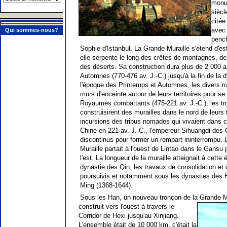
monum
siècl
citée
avec 
Qui sommes-nous?
penc
Sophie d'Istanbul. La Grande Muraille s'étend d'es
elle serpente le long des crêtes de montagnes, de 
des déserts. Sa construction dura plus de 2 000 a
Automnes (770-476 av. J.-C.) jusqu'à la fin de la 
l'époque des Printemps et Automnes, les divers r
murs d'enceinte autour de leurs territoires pour s
Royaumes combattants (475-221 av. J.-C.), les t
construisirent des murailles dans le nord de leurs t
incursions des tribus nomades qui vivaient dans ce
Chine en 221 av. J.-C., l'empereur Sihuangdi des Qi
discontinus pour former un rempart ininterrompu. 
Muraille partait à l'ouest de Lintao dans le Gansu 
l'est. La longueur de la muraille atteignait à cett
dynastie des Qin, les travaux de consolidation et
poursuivis et notamment sous les dynasties des H
Ming (1368-1644).
Sous les Han, un nouveau tronçon de la Grande Mu
construit vers l'ouest à travers le
Corridor de Hexi jusqu'au Xinjiang.
L'ensemble était de 10 000 km, c'était la