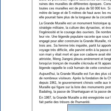
ruines des murailles de différentes époques. Consi
toutes ces murailles est de plus de 50 000 km. Si l
mètre de large et de 5 mètres de haut avec les ma
elle pourrait faire plus de la longueur de la circonf
La Grande Muraille est un monument historique qui 
stratégie militaire, la culture des dynasties, et 
l'ingéniosité et le courage des ouvriers. De nombre
leur vie. Une légende populaire raconte que sous 
engagé pour aller construire la Grande Muraille, n'
trois ans. Sa femme très inquiète, partit lui appor
voyage très difficile, elle parvint enfin à la pass
son mari y était mort et que son cadavre avait été
attristée, Meng Jiangnü pleura amèrement et longt
lorsqu'un tronçon de muraille s'écroula et fit appa
légende rappelle le coût humain de cette construc
Aujourd'hui, la Grande Muraille est l'un des plus cé
de nombreux visiteurs. Après la fondation de la Ch
depuis 1961, le gouvernement chinois veille aux t
Muraille qui figure sur la liste des monuments pro
Badaling, la passe de Shanhaiguan et la passe de
En 1987, la Grande Muraille a été enregistrée sur 
fait partie des trésors de l'humanité.