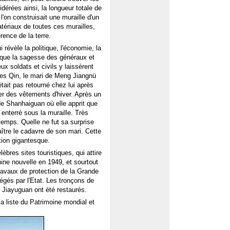
dérées ainsi, la longueur totale de
'on construisait une muraille d'un
tériaux de toutes ces murailles,
érence de la terre.
révèle la politique, l'économie, la
évoque la sagesse des généraux et
ux soldats et civils y laissèrent
les Qin, le mari de Meng Jiangnü
était pas retourné chez lui après
ter des vêtements d'hiver. Après un
e de Shanhaiguan où elle apprit que
 enterré sous la muraille. Très
emps. Quelle ne fut sa surprise
raître le cadavre de son mari. Cette
tion gigantesque.
lèbres sites touristiques, qui attire
ine nouvelle en 1949, et sourtout
ravaux de protection de la Grande
tégés par l'Etat. Les tronçons de
 Jiayuguan ont été restaurés.
la liste du Patrimoine mondial et