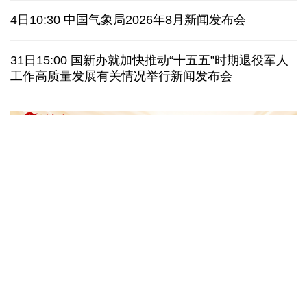
俄黑客称获取北约直接参与袭击俄领土证据
4日10:30 中国气象局2026年8月新闻发布会
外媒说丨中国在非洲青年群体中的好感度稳步上升
31日15:00 国新办就加快推动“十五五”时期退役军人
工作高质量发展有关情况举行新闻发布会
我国学者发现银河系外围气体盘呈现波纹状褶皱结构
全球瞭望｜肯尼亚媒体：中国是稳定可靠的合作伙伴
美国前州议员：中国持续在国际事务中发挥引领作用
“十五五”开局之年传统产业转型焕
黄河壶口瀑布金瀑
新一线观察