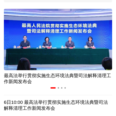
上海打通脑机接口技术走向市场的“三道关”
活力中国调研行｜江淮大地，科技成果正落地生“金”
上半年规模以上工业中小企业增加值同比增长5.8%
从纪念馆到采油一线，新时代石油人这样传承铁人精
神
最高法举行贯彻实施生态环境法典暨司法解释清理工
作新闻发布会
创新涌动，坚韧向前——解读前7个月我国外贸成绩
单
6日10:00 最高法举行贯彻实施生态环境法典暨司法
日本执政当局应停止在核问题上玩火
解释清理工作新闻发布会