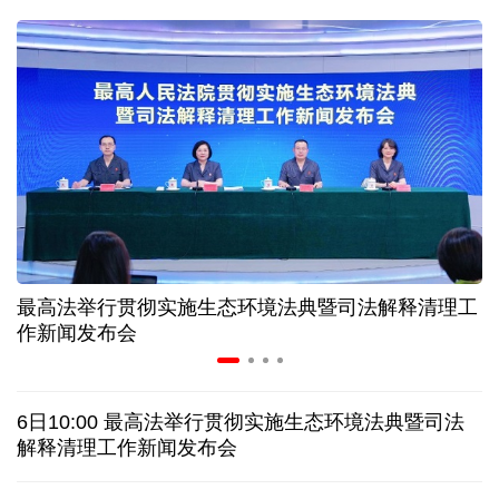
31省份上半年外贸成绩单出炉 见证产业提质跃迁
比一张A4纸还要薄！我国高端钢材迎来密集突破
让药品更好触达患者 多款新药选择网络平台首发
7月份中国仓储指数保持扩张 行业运行韧性较强
最高法举行贯彻实施生态环境法典暨司法解释清理工
金价大反弹！黄金以旧换新业务火热，记者探访
作新闻发布会
日本新版《防卫白皮书》，满篇野心和谎言
6日10:00 最高法举行贯彻实施生态环境法典暨司法
特朗普再签行政令 禁止“生育旅游”收紧“出生公民权”
解释清理工作新闻发布会