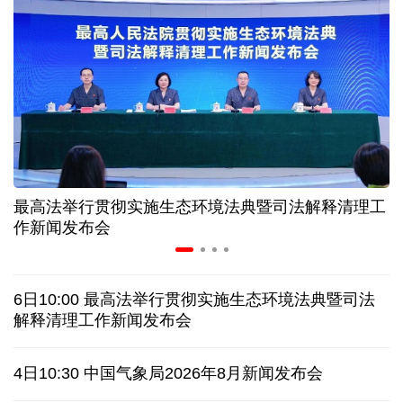
历经十余年，西藏南木林：昔日荒河滩 今时富绿洲
情满天山 援疆印记丨安徽支教生赢得桃李秀昆仑
从助力重建家园到治理乡村西藏扎西岗乡的乡贤力量
最高法举行贯彻实施生态环境法典暨司法解释清理工
上半年医药工业创新加速突破 研发实力不断提升
作新闻发布会
架起巴西和中国人民相知相亲的桥梁
6日10:00 最高法举行贯彻实施生态环境法典暨司法
南京大屠杀历史不容篡改 日本打“核爆”牌洗不掉血债
解释清理工作新闻发布会
深山里的全球冠军：海外“Z世代”在黔读懂中国机遇
4日10:30 中国气象局2026年8月新闻发布会