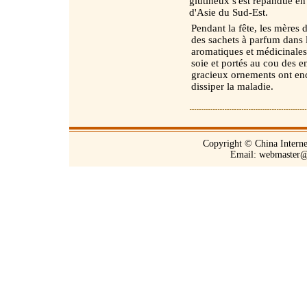
glutineux s'est répandue en
d'Asie du Sud-Est.
Pendant la fête, les mères 
des sachets à parfum dans l
aromatiques et médicinales.
soie et portés au cou des 
gracieux ornements ont enc
dissiper la maladie.
Copyright © China Interne
Email:
webmaster@