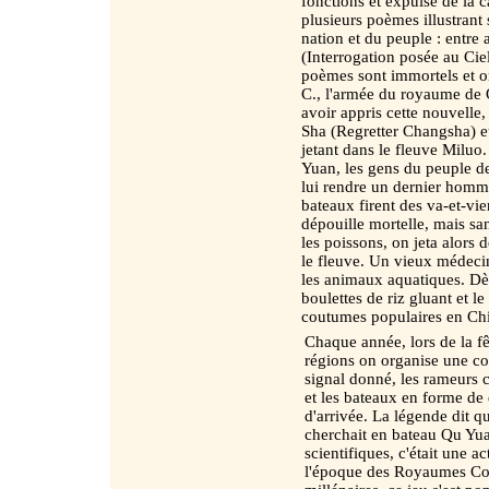
fonctions et expulsé de la c
plusieurs poèmes illustrant 
nation et du peuple : entre 
(Interrogation posée au Cie
poèmes sont immortels et o
C., l'armée du royaume de 
avoir appris cette nouvelle
Sha (Regretter Changsha) et
jetant dans le fleuve Miluo
Yuan, les gens du peuple d
lui rendre un dernier homm
bateaux firent des va-et-vi
dépouille mortelle, mais san
les poissons, on jeta alors 
le fleuve. Un vieux médeci
les animaux aquatiques. Dès
boulettes de riz gluant et l
coutumes populaires en Ch
Chaque année, lors de la f
régions on organise une co
signal donné, les rameurs 
et les bateaux en forme de 
d'arrivée. La légende dit 
cherchait en bateau Qu Yua
scientifiques, c'était une ac
l'époque des Royaumes Com