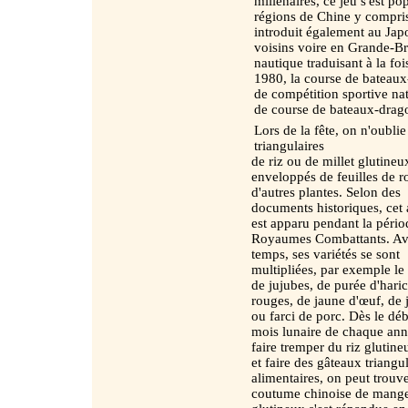
millénaires, ce jeu s'est p
régions de Chine y compri
introduit également au Jap
voisins voire en Grande-Bre
nautique traduisant à la foi
1980, la course de bateaux-
de compétition sportive n
de course de bateaux-drag
Lors de la fête, on n'oubl
triangulaires
de riz ou de millet glutineu
enveloppés de feuilles de 
d'autres plantes. Selon des
documents historiques, cet 
est apparu pendant la pério
Royaumes Combattants. Av
temps, ses variétés se sont
multipliées, par exemple le
de jujubes, de purée d'haric
rouges, de jaune d'œuf, de
ou farci de porc. Dès le dé
mois lunaire de chaque an
faire tremper du riz glutine
et faire des gâteaux triangu
alimentaires, on peut trouv
coutume chinoise de manger