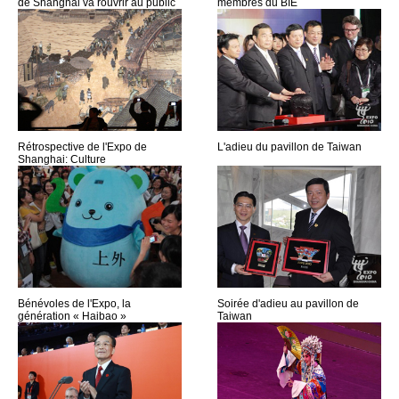
de Shanghai va rouvrir au public
membres du BIE
Rétrospective de l'Expo de
L'adieu du pavillon de Taiwan
Shanghai: Culture
Bénévoles de l'Expo, la
Soirée d'adieu au pavillon de
génération « Haibao »
Taiwan