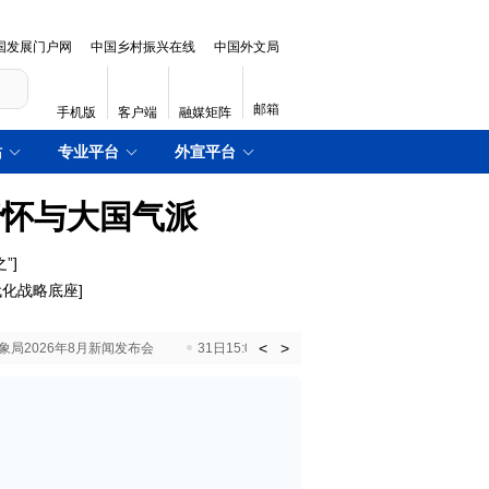
国发展门户网
中国乡村振兴在线
中国外文局
邮箱
手机版
客户端
融媒矩阵
站
专业平台
外宣平台
情怀与大国气派
”
]
代化战略底座
]
<
>
国气象局2026年8月新闻发布会
31日15:00 国新办就加快推动“十五五”时期退