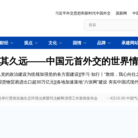
习近平外交思想和新时代中国外交
国新网
中
财经
观点
文化
国情
品牌
承建网
其久远——中国元首外交的世界
以党的政治建设为统领加强党的各方面建设
][
学习·知行丨“敦煌，我心向往之
国货物贸易进出口超30万亿元
][
各地加速落地“六张网”建设 夯实中国式现
 最高法举行贯彻实施生态环境法典暨司法解释清理工作新闻发布会
4日10:30 中