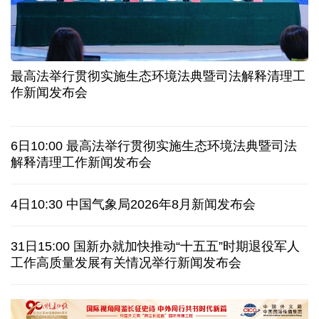
长江十年行 | 重庆“以竹代塑”铺就绿色发展新路
暑期档电影票房持续走高 “电影+”业态激发消费活力
年中经济观察丨以河溪流域为脉 打造乡村振兴示范
片区
最高法举行贯彻实施生态环境法典暨司法解释清理工
作新闻发布会
美媒:多场景低成本应用 中国让AI变得更具实用价值
这样的中国，怎一个“酷”字了得
6日10:00 最高法举行贯彻实施生态环境法典暨司法
解释清理工作新闻发布会
蓝厅观察丨被中方反制的7家美国实体有何来头？
4日10:30 中国气象局2026年8月新闻发布会
视频丨日本民众集会 反对高市政府扩军谋“核”