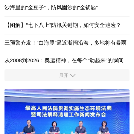
“一朵花”舞出三十年同心圆
闽台缘博物馆在两岸设立14个寻根联络点
沙海里的“金豆子”，防风固沙的“金钥匙”
【图解】“七下八上”防汛关键期，如何安全避险？
三预警齐发！“白海豚”逼近浙闽沿海，多地将有暴雨
从2008到2026：奥运精神，在每个“动起来”的瞬间
展开
活力中国调研行丨安徽的定力与活力
夏日经济乘“热”而上 消费市场向“新”而行