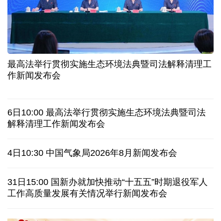
球票撬动全城消费 赛事经济如何将"流量"变"增量"
第五届数贸会将首设Token专区 探索算力贸易新路径
北京：非京籍家庭购房社保个税缴纳年限下调为一年
近346亿元 广东电网交出上半年投资建设亮眼答卷
最高法举行贯彻实施生态环境法典暨司法解释清理工
31省份上半年外贸成绩单出炉 见证产业提质跃迁
作新闻发布会
乌克兰石油公司设施遭遇大规模袭击
6日10:00 最高法举行贯彻实施生态环境法典暨司法
俄黑客称获取北约直接参与袭击俄领土的书面证据
解释清理工作新闻发布会