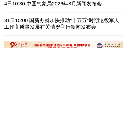
伊朗拟禁止敌对方通行霍尔木兹海峡 对违规者重罚
4日10:30 中国气象局2026年8月新闻发布会
美参议院委员会投票认定传染病专家福奇藐视国会
31日15:00 国新办就加快推动“十五五”时期退役军人
工作高质量发展有关情况举行新闻发布会
休达地方政府说非法移民越境事件已致约百人死亡
今年德国高温已致死1.19万人 为2016年来最高纪录
“十五五”开局之年传统产业转型焕
黄河壶口瀑布金瀑
新一线观察