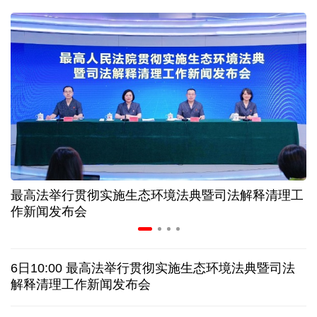
31省份上半年外贸成绩单出炉 见证产业提质跃迁
比一张A4纸还要薄！我国高端钢材迎来密集突破
让药品更好触达患者 多款新药选择网络平台首发
7月份中国仓储指数保持扩张 行业运行韧性较强
最高法举行贯彻实施生态环境法典暨司法解释清理工
金价大反弹！黄金以旧换新业务火热，记者探访
作新闻发布会
日本新版《防卫白皮书》，满篇野心和谎言
6日10:00 最高法举行贯彻实施生态环境法典暨司法
特朗普再签行政令 禁止“生育旅游”收紧“出生公民权”
解释清理工作新闻发布会