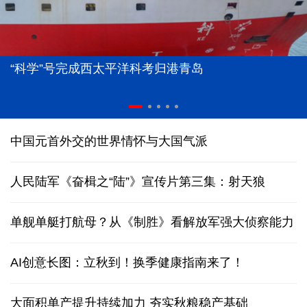
“科学”号完成西太平洋科考归港青岛
中国元首外交的世界情怀与大国气派
人民陆军《奋楫之“陆”》宣传片第三集：射天狼
单舰单艇打航母？从《制胜》看解放军强大侦察能力
AI创意长图：立秋到！换季健康指南来了！
大面积单产提升持续加力 夯实秋粮稳产基础