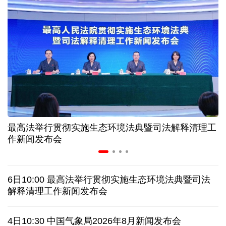
美媒:多场景低成本应用 中国让AI变得更具实用价值
上半年机械工业规上企业实现营业收入同比增长
6.5%
“零关税”实施100天 见证中非合作新气象
高温下用电负荷创新高 解码今夏的清凉底气
最高法举行贯彻实施生态环境法典暨司法解释清理工
作新闻发布会
活力中国调研行丨弯道超车 如何“皖”美提速
老挝国会主席赛宋蓬逝世
6日10:00 最高法举行贯彻实施生态环境法典暨司法
解释清理工作新闻发布会
伊朗：与阿曼“接近”达成协议但并不意味重开海峡
4日10:30 中国气象局2026年8月新闻发布会