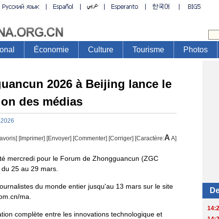
ancun 2026 à Beijing lance le
tion des médias
-2026
A
avoris]
[
Imprimer
]
[Envoyer]
[Commenter]
[
Corriger
] [Caractère:
A
]
buté mercredi pour le Forum de Zhongguancun (ZGC
g du 25 au 29 mars.
journalistes du monde entier jusqu'au 13 mars sur le site
com.cn/ma.
ation complète entre les innovations technologique et