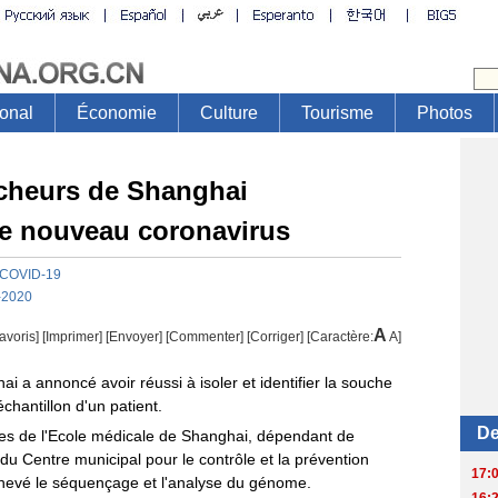
cheurs de Shanghai
 le nouveau coronavirus
COVID-19
-2020
A
avoris]
[
Imprimer
]
[Envoyer]
[Commenter]
[
Corriger
] [Caractère:
A
]
 a annoncé avoir réussi à isoler et identifier la souche
chantillon d'un patient.
ues de l'Ecole médicale de Shanghai, dépendant de
du Centre municipal pour le contrôle et la prévention
chevé le séquençage et l'analyse du génome.