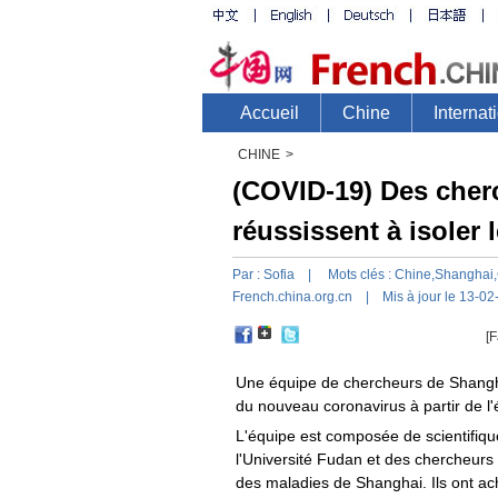
CHINE
>
(COVID-19) Des cher
réussissent à isoler
Par :
Sofia
| Mots clés :
Chine
,
Shanghai
,
French.china.org.cn
| Mis à jour le 13-02
[F
Une équipe de chercheurs de Shanghai
du nouveau coronavirus à partir de l'é
L'équipe est composée de scientifiq
l'Université Fudan et des chercheurs 
des maladies de Shanghai. Ils ont a