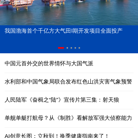
我国渤海首个千亿方大气田Ⅰ期开发项目全面投产
中国元首外交的世界情怀与大国气派
水利部和中国气象局联合发布红色山洪灾害气象预警
人民陆军《奋楫之“陆”》宣传片第三集：射天狼
单舰单艇打航母？从《制胜》看解放军强大侦察能力
AI创意长图：立秋到！换季健康指南来了！