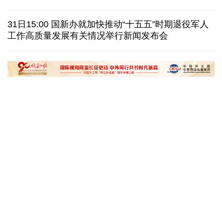
视频丨日本民众集会 反对高市政府扩军谋“核”
31日15:00 国新办就加快推动“十五五”时期退役军人
白宫宴会厅改造再遇阻 特朗普斥裁决“不公”
工作高质量发展有关情况举行新闻发布会
伊官员：有证据显示美军使用磷弹轰炸伊朗多地
国际足联：不支持任何违反章程的主席选举进程
“十五五”开局之年传统产业转型焕
黄河壶口瀑布金瀑
新一线观察
读懂中国