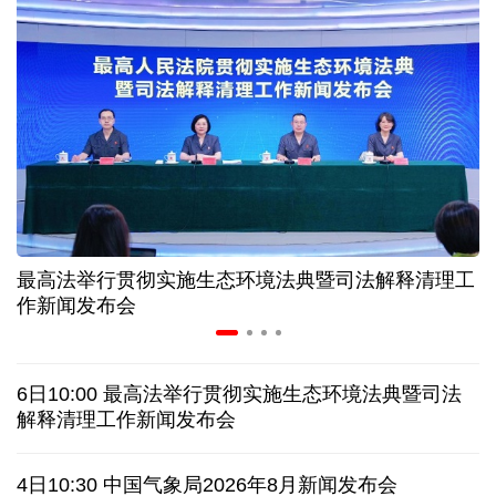
美媒:多场景低成本应用 中国让AI变得更具实用价值
上半年机械工业规上企业实现营业收入同比增长
6.5%
“零关税”实施100天 见证中非合作新气象
高温下用电负荷创新高 解码今夏的清凉底气
最高法举行贯彻实施生态环境法典暨司法解释清理工
作新闻发布会
活力中国调研行丨弯道超车 如何“皖”美提速
这样的中国，怎一个“酷”字了得
6日10:00 最高法举行贯彻实施生态环境法典暨司法
解释清理工作新闻发布会
蓝厅观察丨被中方反制的7家美国实体有何来头？
4日10:30 中国气象局2026年8月新闻发布会