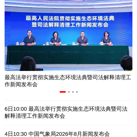
中证协召开国际业务委员会主任委员（扩大）会议
我国首个银行业数据出境负面清单备案案例落地北京
科创转型到全球布局 上海出台规划让民企敢闯敢投
合肥"人工智能+"多场景落地 千行百业装上智慧引擎
最高法举行贯彻实施生态环境法典暨司法解释清理工
宇树科技战略配售名单公布:DeepSeek、腾讯等在列
作新闻发布会
美媒称美国中情局秘密设立古巴工作组
6日10:00 最高法举行贯彻实施生态环境法典暨司法
俄外交部说日本加速"再军事化"扰乱地区及全球安全
解释清理工作新闻发布会
被曝酒驾、盗窃、猥亵等 日本自卫队多人遭受处分
4日10:30 中国气象局2026年8月新闻发布会