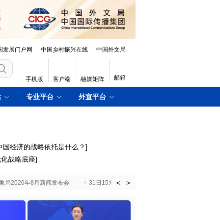
国发展门户网
中国乡村振兴在线
中国外文局
邮箱
手机版
客户端
融媒矩阵
站
专业平台
外宣平台
中国经济的战略依托是什么？
]
代化战略底座
]
<
>
国气象局2026年8月新闻发布会
31日15:00 国新办就加快推动“十五五”时期退