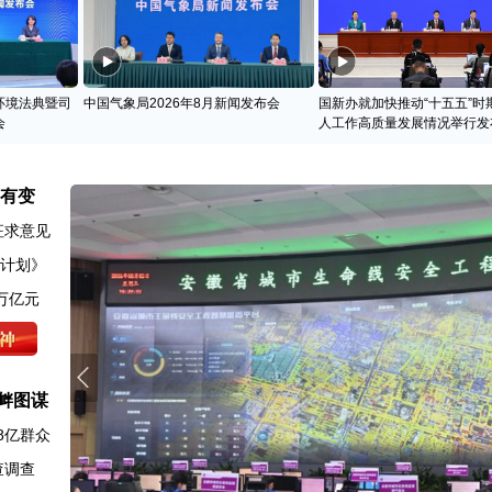
环境法典暨司
中国气象局2026年8月新闻发布会
国新办就加快推动“十五五”时
会
人工作高质量发展情况举行发
名有变
征求意见
动计划》
万亿元
衅图谋
8亿群众
查调查