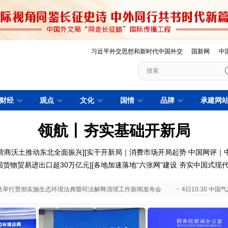
习近平外交思想和新时代中国外交
国新网
中
财经
观点
文化
国情
品牌
承建网
领航丨夯实基础开新局
营商沃土推动东北全面振兴
][
实干开新局｜消费市场开局起势
中国网评｜
国货物贸易进出口超30万亿元
][
各地加速落地“六张网”建设 夯实中国式现
 最高法举行贯彻实施生态环境法典暨司法解释清理工作新闻发布会
4日10:30 中