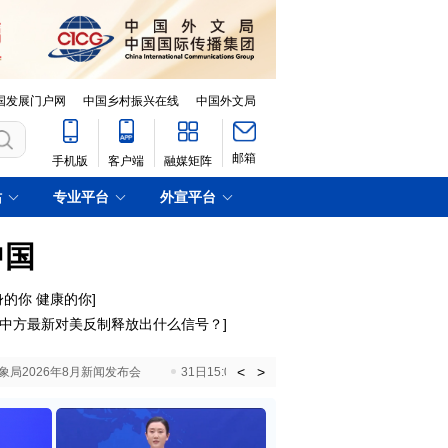
国发展门户网
中国乡村振兴在线
中国外文局
邮箱
手机版
客户端
融媒矩阵
站
专业平台
外宣平台
中国
身的你 健康的你]
中方最新对美反制释放出什么信号？
]
<
>
国气象局2026年8月新闻发布会
31日15:00 国新办就加快推动“十五五”时期退