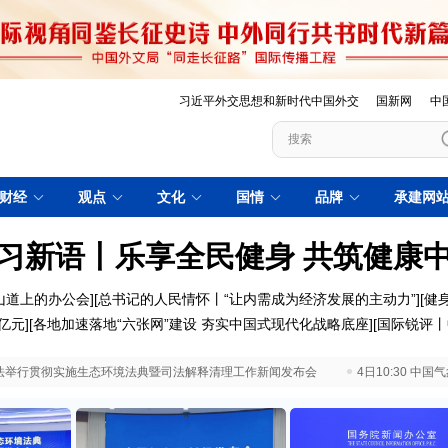
习近平外交思想和新时代中国外交
国新网
中
财经
观点
文化
国情
品牌
承建网
习新语丨乐享全民健身 共筑健康
山道上的办公会]
[总书记的人民情怀丨“让内需成为经济发展的主动力”]
[健
亿元
][
各地加速落地“六张网”建设 夯实中国式现代化战略底座
][
国际锐评丨
 最高法举行贯彻实施生态环境法典暨司法解释清理工作新闻发布会
4日10:30 中