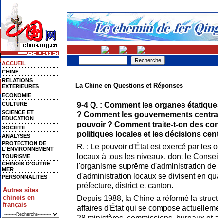
ACCUEIL
CHINE
RELATIONS
La Chine en Questions et Réponses
EXTERIEURES
ECONOMIE
9-4 Q. : Comment les organes étatiques
CULTURE
SCIENCE ET
? Comment les gouvernements central 
EDUCATION
pouvoir ? Comment traite-t-on des con
SOCIETE
politiques locales et les décisions cen
ANALYSES
PROTECTION DE
R. : Le pouvoir d'État est exercé par les
L'ENVIRONNEMENT
locaux à tous les niveaux, dont le Conseil
TOURISME
CHINOIS D'OUTRE-
l'organisme suprême d'administration de 
MER
d'administration locaux se divisent en qu
PERSONNALITES
préfecture, district et canton.
Autres sites
chinois en
Depuis 1988, la Chine a réformé la struc
français
affaires d'État qui se compose actuelleme
28 ministères, commissions, bureaux et 