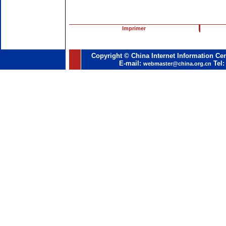
Imprimer
Copyright © China Internet Information Cen
E-mail:
Tel:
webmaster@china.org.cn