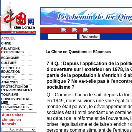
ACCUEIL
CHINE
RELATIONS
La Chine en Questions et Réponses
EXTERIEURES
ECONOMIE
7-4 Q. : Depuis l'application de la poli
CULTURE
SCIENCE ET
d'ouverture sur l'extérieur en 1978, l
EDUCATION
partie de la population à s'enrichir d'
SOCIETE
politique ? Ne va-t-elle pas à l'encontr
ANALYSES
socialisme ?
PROTECTION DE
L'ENVIRONNEMENT
Q. : Comme chacun le sait, depuis la fon
TOURISME
CHINOIS D'OUTRE-
en 1949, nous suivions une voie égalitair
MER
monde était pauvre, le développement de
PERSONNALITES
sociales était limité pendant une certain
Autres sites
au début de la réforme et de l'ouverture,
chinois en
briser l'égalitarisme et de faire s'enrichir
français
personnes comme stimulant de l'enthousi