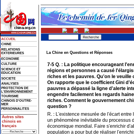
ACCUEIL
CHINE
RELATIONS
La Chine en Questions et Réponses
EXTERIEURES
ECONOMIE
7-5 Q. : La politique encourageant l'e
CULTURE
SCIENCE ET
régions et personnes a causé l'élargis
EDUCATION
riches et les pauvres. Qu'on le veuille 
SOCIETE
On rapporte que le coefficient Gini d'éc
ANALYSES
pauvres a dépassé la ligne d'alerte int
PROTECTION DE
L'ENVIRONNEMENT
engendre facilement les regards haine
TOURISME
riches. Comment le gouvernement chinoi
CHINOIS D'OUTRE-
MER
question ?
PERSONNALITES
R. : L'existence mesurée de l'écart entre 
Autres sites
un phénomène inévitable du processus 
chinois en
économique mondial. Faire s'enrichir d'a
français
population a pour but de réaliser l'enrich