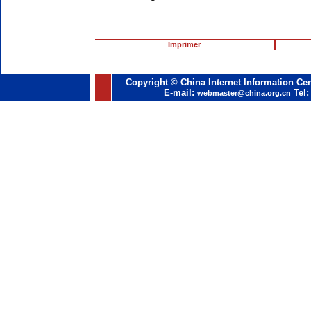
Imprimer
Copyright © China Internet Information Cen
E-mail:
Tel:
webmaster@china.org.cn