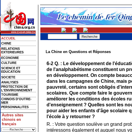
ACCUEIL
CHINE
RELATIONS
La Chine en Questions et Réponses
EXTERIEURES
ECONOMIE
6-2 Q. : Le développement de l'éducati
CULTURE
SCIENCE ET
de l'analphabétisme constituent un 
EDUCATION
en développement. On compte beaucoup
SOCIETE
dans les campagnes de Chine, mais p
ANALYSES
pauvreté, certains sont obligés d'inte
PROTECTION DE
L'ENVIRONNEMENT
scolaires. Que compte faire le gouver
TOURISME
améliorer les conditions des écoles rur
CHINOIS D'OUTRE-
MER
d'enseignement ? Quelles sont les n
PERSONNALITES
pour aider les enfants d'âge scolaire 
Autres sites
l'école à y retourner ?
chinois en
R. : Votre question soulève un grand pr
français
intéressons également et auquel nous vo