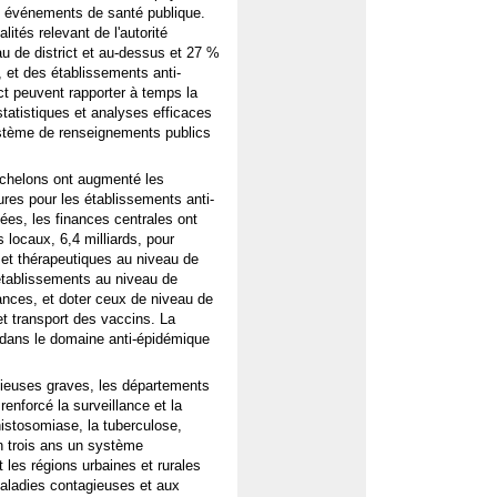
s événements de santé publique.
ités relevant de l'autorité
au de district et au-dessus et 27 %
 et des établissements anti-
ct peuvent rapporter à temps la
statistiques et analyses efficaces
stème de renseignements publics
chelons ont augmenté les
ures pour les établissements anti-
ées, les finances centrales ont
 locaux, 6,4 milliards, pour
 et thérapeutiques au niveau de
s établissements au niveau de
lances, et doter ceux de niveau de
t transport des vaccins. La
é dans le domaine anti-épidémique
gieuses graves, les départements
renforcé la surveillance et la
istosomiase, la tuberculose,
 en trois ans un système
 les régions urbaines et rurales
maladies contagieuses et aux