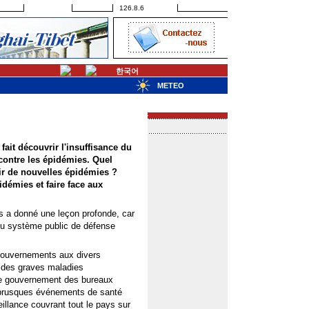
126.8.6
한국어
METEO
fait découvrir l'insuffisance du
contre les épidémies. Quel
ir de nouvelles épidémies ?
idémies et faire face aux
 a donné une leçon profonde, car
 du système public de défense
 gouvernements aux divers
le des graves maladies
 de gouvernement des bureaux
 brusques événements de santé
eillance couvrant tout le pays sur