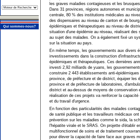
les graves maladies contagieuses et les brusque
Dans 31 provinces, régions autonomes et municipal
centrale, 80 % des institutions médicales au nive
des dispensaires au niveau de canton et de bourg,
épidémiques et thérapeutiques au niveau de distri
Qui sommes-nous?
situation d'une épidémie au réseau, réalisant des 
au sujet des malades. On a également fixé un sy
sur la situation au pays.
En même temps, les gouvernements aux divers é
investissements dans la construction d'infrastruct
épidémiques et thérapeutiques. Ces dernières ann
investi 2,92 milliards de yuans, les gouvernements
construire 2 443 établissements anti-épidémiques
province, de préfecture et de district, équiper le
province et de préfecture de laboratoires, d'ambu
district et au-dessus de moyens de conservation e
réalisation de ces projets va renforcer la capacit
et du travail d'urgence.
En fonction des particularités des malades conta
de santé publique et les travailleurs médicaux ont 
prévention sur les maladies comme le sida, la sch
l'hépatite virale et le SRAS. On projette d'établir
multifonctionnel de soins et de traitement couvrant
pour élever la capacité de faire face aux graves 