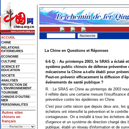
ACCUEIL
CHINE
RELATIONS
La Chine en Questions et Réponses
EXTERIEURES
ECONOMIE
6-6 Q. : Au printemps 2003, le SRAS a éclaté et 
CULTURE
système public chinois de défense préventive 
SCIENCE ET
EDUCATION
mécanisme la Chine a-t-elle établi pour préven
SOCIETE
Peut-on prévenir efficacement la diffusion d'ép
ANALYSES
événements de santé publique ?
PROTECTION DE
L'ENVIRONNEMENT
R. : Le SRAS en Chine au printemps de 2003 nous
TOURISME
il reflète dans une certaine mesure l'insuffisance
CHINOIS D'OUTRE-
préventive contre les épidémies en Chine.
MER
PERSONNALITES
C'est pour cette raison que depuis deux ans, les
échelons ont intensifié la prévention et le contrô
Autres sites
chinois en
contagieuses. On a installé à tous les échelons
français
d'urgence et un système de direction chargé des
publique, établi un réseau d'information et de surv