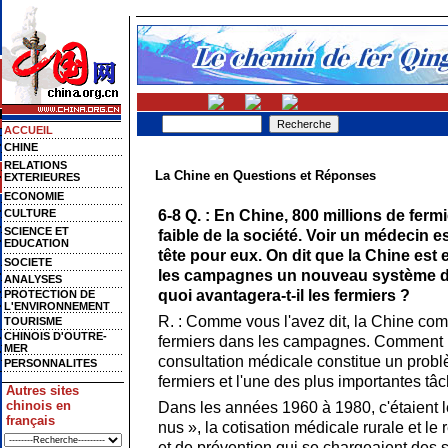
ACCUEIL
CHINE
RELATIONS
La Chine en Questions et Réponses
EXTERIEURES
ECONOMIE
6-8 Q. : En Chine, 800 millions de fer
CULTURE
SCIENCE ET
faible de la société. Voir un médecin e
EDUCATION
tête pour eux. On dit que la Chine est 
SOCIETE
les campagnes un nouveau système de
ANALYSES
quoi avantagera-t-il les fermiers ?
PROTECTION DE
L'ENVIRONNEMENT
R. : Comme vous l'avez dit, la Chine com
TOURISME
CHINOIS D'OUTRE-
fermiers dans les campagnes. Comment 
MER
consultation médicale constitue un problè
PERSONNALITES
fermiers et l'une des plus importantes t
Autres sites
chinois en
Dans les années 1960 à 1980, c'étaient 
français
nus », la cotisation médicale rurale et le
et de prévention qui se chargeaient des 