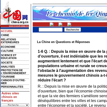
ACCUEIL
CHINE
RELATIONS
La Chine en Questions et Réponses
EXTERIEURES
ECONOMIE
1-6 Q. : Depuis la mise en œuvre de la 
CULTURE
SCIENCE ET
d'ouverture, il est indéniable que les
EDUCATION
augmentent lentement et que l'écart d
SOCIETE
populations urbaine et rurale se creu
ANALYSES
l'obstacle à l'augmentation des reven
PROTECTION DE
L'ENVIRONNEMENT
mesures le gouvernement chinois a-t-il
TOURISME
réduire l'écart ?
CHINOIS D'OUTRE-
MER
R. : Depuis la mise en œuvre de la politi
PERSONNALITES
d'ouverture, bien que l'économie chinoi
Autres sites
et que la vie des fermiers s'améliore sen
chinois en
déséquilibres entre les villes et les camp
français
entre l'économie et la société. Le revenu