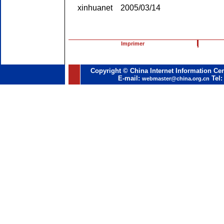
xinhuanet 2005/03/14
Imprimer
Copyright © China Internet Information Cen
E-mail:
Tel:
webmaster@china.org.cn