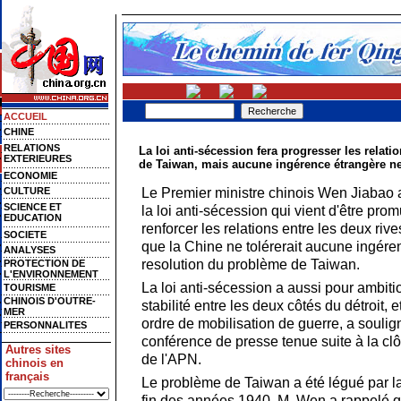
ACCUEIL
CHINE
RELATIONS
La loi anti-sécession fera progresser les relatio
EXTERIEURES
de Taiwan, mais aucune ingérence étrangère ne
ECONOMIE
Le Premier ministre chinois Wen Jiabao 
CULTURE
SCIENCE ET
la loi anti-sécession qui vient d'être pro
EDUCATION
renforcer les relations entre les deux rive
SOCIETE
que la Chine ne tolérerait aucune ingére
ANALYSES
resolution du problème de Taiwan.
PROTECTION DE
L'ENVIRONNEMENT
La loi anti-sécession a aussi pour ambitio
TOURISME
CHINOIS D'OUTRE-
stabilité entre les deux côtés du détroit, 
MER
ordre de mobilisation de guerre, a soulig
PERSONNALITES
conférence de presse tenue suite à la cl
Autres sites
de l'APN.
chinois en
français
Le problème de Taiwan a été légué par la 
fin des années 1940. M. Wen a rappelé que