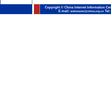
Copyright © China Internet Information Cen
E-mail:
Tel:
webmaster@china.org.cn