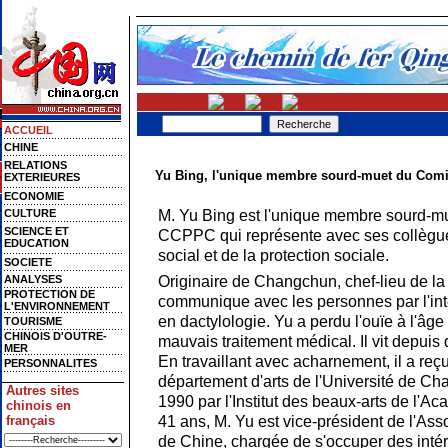
ACCUEIL
CHINE
RELATIONS
Yu Bing, l'unique membre sourd-muet du Comi
EXTERIEURES
ECONOMIE
M. Yu Bing est l'unique membre sourd-mu
CULTURE
SCIENCE ET
CCPPC qui représente avec ses collègues
EDUCATION
social et de la protection sociale.
SOCIETE
Originaire de Changchun, chef-lieu de la 
ANALYSES
PROTECTION DE
communique avec les personnes par l'int
L'ENVIRONNEMENT
en dactylologie. Yu a perdu l'ouïe à l'âge
TOURISME
CHINOIS D'OUTRE-
mauvais traitement médical. Il vit depuis
MER
En travaillant avec acharnement, il a reç
PERSONNALITES
département d'arts de l'Université de Ch
Autres sites
1990 par l'Institut des beaux-arts de l'Ac
chinois en
41 ans, M. Yu est vice-président de l'As
français
de Chine, chargée de s'occuper des intér