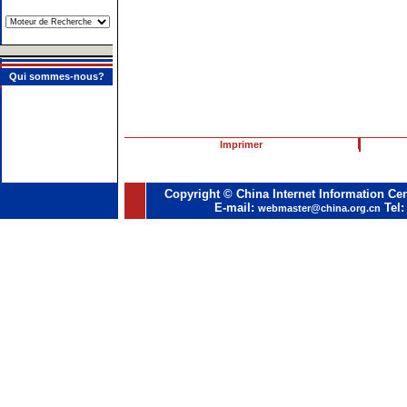
Qui sommes-nous?
Imprimer
Copyright © China Internet Information Cen
E-mail:
Tel:
webmaster@china.org.cn