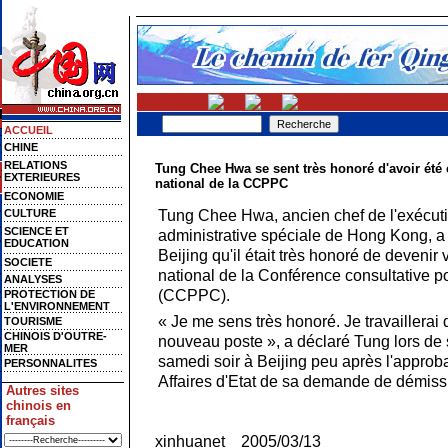
ACCUEIL
CHINE
RELATIONS
Tung Chee Hwa se sent très honoré d'avoir été 
EXTERIEURES
national de la CCPPC
ECONOMIE
Tung Chee Hwa, ancien chef de l'exécuti
CULTURE
SCIENCE ET
administrative spéciale de Hong Kong, a
EDUCATION
Beijing qu'il était très honoré de devenir
SOCIETE
national de la Conférence consultative p
ANALYSES
(CCPPC).
PROTECTION DE
L'ENVIRONNEMENT
« Je me sens très honoré. Je travaillerai 
TOURISME
CHINOIS D'OUTRE-
nouveau poste », a déclaré Tung lors de 
MER
samedi soir à Beijing peu après l'approb
PERSONNALITES
Affaires d'Etat de sa demande de démiss
Autres sites
chinois en
français
xinhuanet 2005/03/13