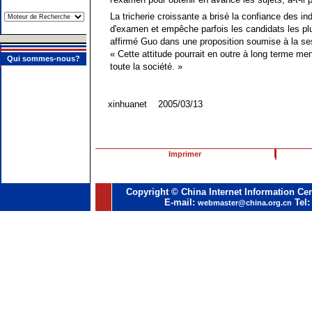
La tricherie croissante a brisé la confiance des i
d'examen et empêche parfois les candidats les plu
affirmé Guo dans une proposition soumise à la se
« Cette attitude pourrait en outre à long terme me
Qui sommes-nous?
toute la société. »
xinhuanet 2005/03/13
Imprimer
Copyright © China Internet Information Cen
E-mail:
Tel:
webmaster@china.org.cn