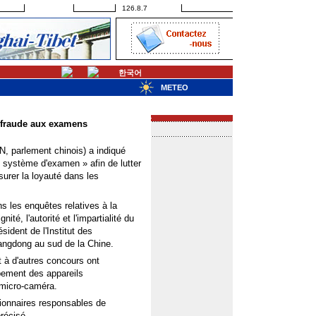
126.8.7
한국어
METEO
a fraude aux examens
N, parlement chinois) a indiqué
« système d'examen » afin de lutter
urer la loyauté dans les
ans les enquêtes relatives à la
ité, l'autorité et l'impartialité du
ident de l'Institut des
angdong au sud de la Chine.
 à d'autres concours ont
pement des appareils
a micro-caméra.
ionnaires responsables de
précisé.