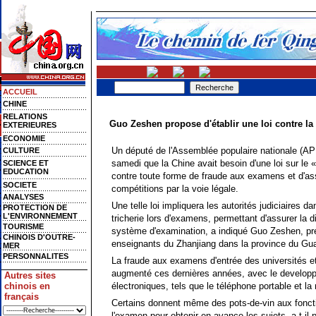
ACCUEIL
CHINE
RELATIONS
Guo Zeshen propose d'établir une loi contre l
EXTERIEURES
ECONOMIE
Un député de l'Assemblée populaire nationale (AP
CULTURE
samedi que la Chine avait besoin d'une loi sur le 
SCIENCE ET
EDUCATION
contre toute forme de fraude aux examens et d'ass
SOCIETE
compétitions par la voie légale.
ANALYSES
Une telle loi impliquera les autorités judiciaires d
PROTECTION DE
L'ENVIRONNEMENT
tricherie lors d'examens, permettant d'assurer la dign
TOURISME
système d'examination, a indiqué Guo Zeshen, prés
CHINOIS D'OUTRE-
enseignants du Zhanjiang dans la province du Gu
MER
PERSONNALITES
La fraude aux examens d'entrée des universités et
augmenté ces dernières années, avec le develop
Autres sites
chinois en
électroniques, tels que le téléphone portable et l
français
Certains donnent même des pots-de-vin aux fonct
l'examen pour obtenir en avance les sujets, a-t-il 