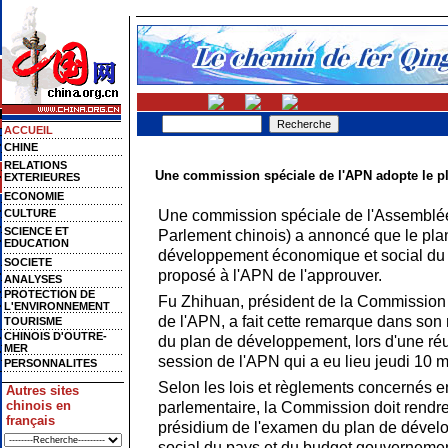
ACCUEIL
CHINE
RELATIONS
Une commission spéciale de l'APN adopte le p
EXTERIEURES
ECONOMIE
Une commission spéciale de l'Assemblée
CULTURE
SCIENCE ET
Parlement chinois) a annoncé que le pla
EDUCATION
développement économique et social du pa
SOCIETE
proposé à l'APN de l'approuver.
ANALYSES
PROTECTION DE
Fu Zhihuan, président de la Commission
L'ENVIRONNEMENT
de l'APN, a fait cette remarque dans son r
TOURISME
CHINOIS D'OUTRE-
du plan de développement, lors d'une ré
MER
session de l'APN qui a eu lieu jeudi 10 m
PERSONNALITES
Selon les lois et règlements concernés e
Autres sites
chinois en
parlementaire, la Commission doit rendr
français
présidium de l'examen du plan de déve
social du pays et du budget gouvernemen