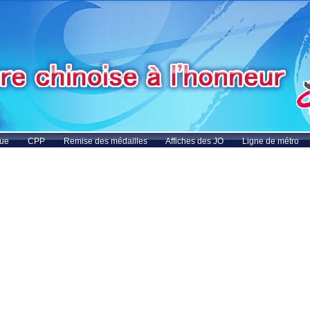
que
CPP
Remise des médailles
Affiches des JO
Ligne de métro