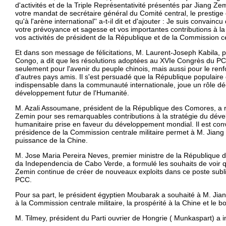
d'activités et de la Triple Représentativité présentés par Jiang 
votre mandat de secrétaire général du Comité central, le prestige
qu'à l'arène international'' a-t-il dit et d'ajouter : Je suis convai
votre prévoyance et sagesse et vos importantes contributions à la
vos activités de président de la République et de la Commission cen
Et dans son message de félicitations, M. Laurent-Joseph Kabila, 
Congo, a dit que les résolutions adoptées au XVIe Congrès du PC
seulement pour l'avenir du peuple chinois, mais aussi pour le ren
d'autres pays amis. Il s'est persuadé que la République populair
indispensable dans la communauté internationale, joue un rôle dé
développement futur de l'Humanité.
M. Azali Assoumane, président de la République des Comores, a
Zemin pour ses remarquables contributions à la stratégie du déve
humanitaire prise en faveur du développement mondial. Il est co
présidence de la Commission centrale militaire permet à M. Jiang d
puissance de la Chine.
M. Jose Maria Pereira Neves, premier ministre de la République du
da Independencia de Cabo Verde, a formulé les souhaits de voir q
Zemin continue de créer de nouveaux exploits dans ce poste subli
PCC.
Pour sa part, le président égyptien Moubarak a souhaité à M. Ji
à la Commission centrale militaire, la prospérité à la Chine et le 
M. Tilmey, président du Parti ouvrier de Hongrie ( Munkaspart) a i