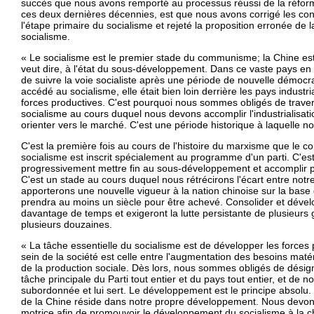
succès que nous avons remporté au processus réussi de la réforme
ces deux dernières décennies, est que nous avons corrigé les con
l'étape primaire du socialisme et rejeté la proposition erronée de
socialisme.
« Le socialisme est le premier stade du communisme; la Chine est
veut dire, à l'état du sous-développement. Dans ce vaste pays en 
de suivre la voie socialiste après une période de nouvelle démocr
accédé au socialisme, elle était bien loin derrière les pays indus
forces productives. C'est pourquoi nous sommes obligés de traver
socialisme au cours duquel nous devons accomplir l'industrialisati
orienter vers le marché. C'est une période historique à laquelle 
C'est la première fois au cours de l'histoire du marxisme que le c
socialisme est inscrit spécialement au programme d'un parti. C'e
progressivement mettre fin au sous-développement et accomplir pou
C'est un stade au cours duquel nous rétrécirons l'écart entre not
apporterons une nouvelle vigueur à la nation chinoise sur la base
prendra au moins un siècle pour être achevé. Consolider et dével
davantage de temps et exigeront la lutte persistante de plusieur
plusieurs douzaines.
« La tâche essentielle du socialisme est de développer les forces 
sein de la société est celle entre l'augmentation des besoins matéri
de la production sociale. Dès lors, nous sommes obligés de dé
tâche principale du Parti tout entier et du pays tout entier, et de n
subordonnée et lui sert. Le développement est le principe absolu. 
de la Chine réside dans notre propre développement. Nous devon
motrice afin de promouvoir le développement du socialisme à la ch