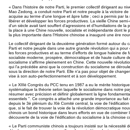
« Dans l'histoire de notre Parti, le premier collectif dirigeant au
Mao Zedong, a conduit notre Parti et notre peuple à la victoire de
acquise au terme d'une longue et âpre lutte ; ceci a permis par la s
libérer et développer les forces productives. La vieille Chine semi-
d'un siècle avait tant souffert d'agressions et d'humiliations de la
la place à une Chine nouvelle, socialiste et indépendante dont le p
la plus importante dans l'Histoire chinoise a inauguré une ère nouv
Le collectif dirigeant de la deuxième génération formé autour du
Parti et notre peuple dans une autre grande révolution qui a pour
les forces productives et au terme d'efforts de longue haleine de
socialiste moderne, prospère, démocratique et de haute culture de
socialisme s'affirme pleinement en Chine. Cette nouvelle révolutio
qui l'a précédée ainsi que la construction du socialisme se dérou
sous la direction de notre Parti. Elle n'a pas pour objet de change
vise à son auto-perfectionnement et à son développement.
« Le XIIIè Congrès du PCC tenu en 1987 a eu le mérite historiqu
systématique la théorie selon laquelle le socialisme dans notre pa
résumer avec précision et définir globalement la ligne fondamental
essentiels ''. Ce congrès a attaché une grande importance au fa
depuis le 3è plénium du XIè Comité central, la voie de l'édification 
que, si le fait de trouver la voie de la révolution démocratique n
chinois un bond historique dans leurs efforts en vue de combiner l
découverte de la voie de l'édification du socialisme à la chinoise
« Le Parti communiste chinois a toujours insisté sur la nécessité d