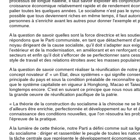
processus de longue haleine, il faut savoir exploiter les conjonctu
croissance économique relativement rapide et de rendement éco
palier toutes les quelques années. Le socialisme n'est pas le sy
possible que tous deviennent riches en même temps, il faut autori
personnes à s'enrichir avant les autres pour donner l'exemple et par
commune.
A la question de savoir quelles sont la force directrice et les sou
répondons que le Parti communiste, en tant que détachement d'ava
noyau dirigeant de la cause socialiste, qu'il doit s'adapter aux exi
l'extérieur et de la modernisation, en améliorant et en renforçant 
secteurs et enfin qu'il doit s'efforcer de se perfectionner sans ces
style de travail et des relations étroites avec les masses populair
A la question de savoir comment réaliser la réunification de notre
concept novateur d' « un Etat, deux systèmes » qui signifie conser
principale du pays et sous la condition préalable de reconnaître qu
que le système capitaliste en vigueur à Hongkong, Macao et Taiw
longtemps encore. C'est en suivant ce principe que nous nous at
la grande oeuvre de réunification pacifique de la patrie.
« La théorie de la construction du socialisme à la chinoise ne se lim
d'ailleurs être enrichie, perfectionnée et développement au fur et
connaissance des conditions nouvelles, que l'on résoudra les pr
l'épreuve de la pratique.
A la lumière de cette théorie, notre Parti a défini comme suit sa 
du socialisme : diriger et rassembler le peuple de toutes les nati
la tâche centrale que représente le développement économique, e