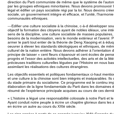
direction du Parti communiste de même que le système de l'auton
par les groupes ethniques minoritaires. Nous devons promouvoir l
légal et édifier un pays socialiste régi par la loi. Nous devons créer 
sociale, un gouvernement intègre et efficace, et l'unité, l'harmonie
communautés ethniques.
---Edifier une culture socialiste à la chinoise, c-à-d développer 
objectif la formation des citoyens ayant de nobles idéaux, une int
sens de la discipline, une culture socialiste de masses populaires, 
besoins de la modernisation, vers le monde extérieur et l'avenir. 
armer le parti tout entier de la théorie de Deng Xiaoping et à édu
oeuvrer à élever les standards idéologiques et ethniques, de même
culturel de la nation entière. Nous devons adhérer à l'orientation d
principe de laisser « cent fleurs s'épanouir et cent écoles de pensé
progrès et l'essor des activités intellectuelles, des arts et de la l
précieuses traditions culturelles léguées par l'Histoire en nous bas
assimilant les réalisations des cultures étrangères.
Les objectifs essentiels et politiques fondamentaux ci-haut mentio
et une culture à la chinoise sont bien intégrés et inséparables. Il
du stade primaire du socialisme. Ce programme est le continu imp
élaboration de la ligne fondamentale du Parti dans les domaines éc
résumé de l'expérience principale acquises au cours de ces derni
« L'histoire a légué une responsabilité colossale à notre Parti et l
Ayant conduit notre peuple à écrire un chapitre glorieux dans les 
en écrire un autre au cours du XXIè siècle.