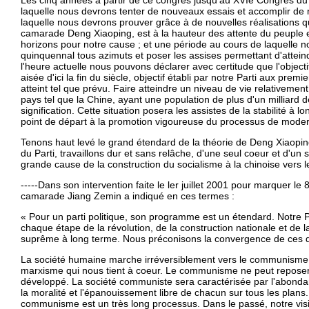
Les cinq années à partir de ce congrès jusqu'au XVIè Congrès du 
laquelle nous devrons tenter de nouveaux essais et accomplir de n
laquelle nous devrons prouver grâce à de nouvelles réalisations que
camarade Deng Xiaoping, est à la hauteur des attente du peuple 
horizons pour notre cause ; et une période au cours de laquelle n
quinquennal tous azimuts et poser les assises permettant d'atteind
l'heure actuelle nous pouvons déclarer avec certitude que l'objecti
aisée d'ici la fin du siècle, objectif établi par notre Parti aux prem
atteint tel que prévu. Faire atteindre un niveau de vie relativemen
pays tel que la Chine, ayant une population de plus d'un milliard
signification. Cette situation posera les assistes de la stabilité à
point de départ à la promotion vigoureuse du processus de modern
Tenons haut levé le grand étendard de la théorie de Deng Xiaopi
du Parti, travaillons dur et sans relâche, d'une seul coeur et d'un 
grande cause de la construction du socialisme à la chinoise vers le
-----Dans son intervention faite le ler juillet 2001 pour marquer le
camarade Jiang Zemin a indiqué en ces termes :
« Pour un parti politique, son programme est un étendard. Notr
chaque étape de la révolution, de la construction nationale et 
suprême à long terme. Nous préconisons la convergence de ces 
La société humaine marche irréversiblement vers le communisme,
marxisme qui nous tient à coeur. Le communisme ne peut repose
développé. La société communiste sera caractérisée par l'abondan
la moralité et l'épanouissement libre de chacun sur tous les plans. 
communisme est un très long processus. Dans le passé, notre vision 