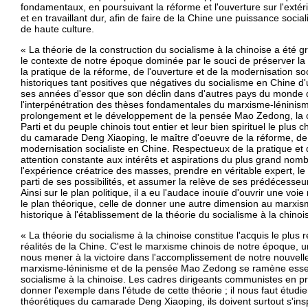
fondamentaux, en poursuivant la réforme et l'ouverture sur l'exté
et en travaillant dur, afin de faire de la Chine une puissance soc
de haute culture.
« La théorie de la construction du socialisme à la chinoise a été
le contexte de notre époque dominée par le souci de préserver la p
la pratique de la réforme, de l'ouverture et de la modernisation so
historiques tant positives que négatives du socialisme en Chine d'u
ses années d'essor que son déclin dans d'autres pays du monde d'
l'interpénétration des thèses fondamentales du marxisme-léninism
prolongement et le développement de la pensée Mao Zedong, la cri
Parti et du peuple chinois tout entier et leur bien spirituel le plus 
du camarade Deng Xiaoping, le maître d'oeuvre de la réforme, de l'
modernisation socialiste en Chine. Respectueux de la pratique et 
attention constante aux intérêts et aspirations du plus grand nombr
l'expérience créatrice des masses, prendre en véritable expert, le 
parti de ses possibilités, et assumer la relève de ses prédécesseur
Ainsi sur le plan politique, il a eu l'audace inouïe d'ouvrir une vo
le plan théorique, celle de donner une autre dimension au marxism
historique à l'établissement de la théorie du socialisme à la chinoi
« La théorie du socialisme à la chinoise constitue l'acquis le plus
réalités de la Chine. C'est le marxisme chinois de notre époque,
nous mener à la victoire dans l'accomplissement de notre nouvelle
marxisme-léninisme et de la pensée Mao Zedong se ramène essent
socialisme à la chinoise. Les cadres dirigeants communistes en pr
donner l'exemple dans l'étude de cette théorie ; il nous faut étudie
théorétiques du camarade Deng Xiaoping, ils doivent surtout s'insp