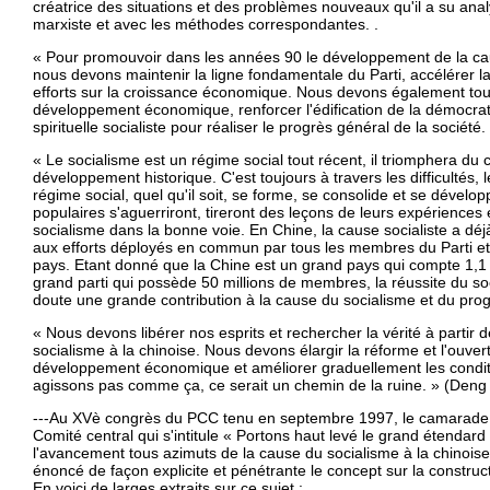
créatrice des situations et des problèmes nouveaux qu'il a su ana
marxiste et avec les méthodes correspondantes. .
« Pour promouvoir dans les années 90 le développement de la cau
nous devons maintenir la ligne fondamentale du Parti, accélérer la
efforts sur la croissance économique. Nous devons également tout 
développement économique, renforcer l'édification de la démocratie, 
spirituelle socialiste pour réaliser le progrès général de la société.
« Le socialisme est un régime social tout récent, il triomphera du c
développement historique. C'est toujours à travers les difficultés, 
régime social, quel qu'il soit, se forme, se consolide et se déve
populaires s'aguerriront, tireront des leçons de leurs expériences 
socialisme dans la bonne voie. En Chine, la cause socialiste a dé
aux efforts déployés en commun par tous les membres du Parti e
pays. Etant donné que la Chine est un grand pays qui compte 1,1 m
grand parti qui possède 50 millions de membres, la réussite du s
doute une grande contribution à la cause du socialisme et du pro
« Nous devons libérer nos esprits et rechercher la vérité à partir de
socialisme à la chinoise. Nous devons élargir la réforme et l'ouvertu
développement économique et améliorer graduellement les conditi
agissons pas comme ça, ce serait un chemin de la ruine. » (Deng
---Au XVè congrès du PCC tenu en septembre 1997, le camarade 
Comité central qui s'intitule « Portons haut levé le grand étendar
l'avancement tous azimuts de la cause du socialisme à la chinoise
énoncé de façon explicite et pénétrante le concept sur la construc
En voici de larges extraits sur ce sujet :