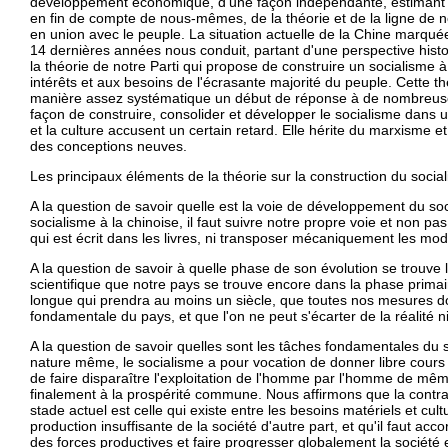
développement économique, d'une façon indépendante, estimant q
en fin de compte de nous-mêmes, de la théorie et de la ligne de not
en union avec le peuple. La situation actuelle de la Chine marqué
14 dernières années nous conduit, partant d'une perspective histor
la théorie de notre Parti qui propose de construire un socialisme à
intérêts et aux besoins de l'écrasante majorité du peuple. Cette t
manière assez systématique un début de réponse à de nombreuse
façon de construire, consolider et développer le socialisme dans
et la culture accusent un certain retard. Elle hérite du marxisme e
des conceptions neuves.
Les principaux éléments de la théorie sur la construction du social
A la question de savoir quelle est la voie de développement du so
socialisme à la chinoise, il faut suivre notre propre voie et non p
qui est écrit dans les livres, ni transposer mécaniquement les mod
A la question de savoir à quelle phase de son évolution se trouv
scientifique que notre pays se trouve encore dans la phase primai
longue qui prendra au moins un siècle, que toutes nos mesures doi
fondamentale du pays, et que l'on ne peut s'écarter de la réalité ni
A la question de savoir quelles sont les tâches fondamentales du
nature même, le socialisme a pour vocation de donner libre cour
de faire disparaître l'exploitation de l'homme par l'homme de même
finalement à la prospérité commune. Nous affirmons que la contrad
stade actuel est celle qui existe entre les besoins matériels et cult
production insuffisante de la société d'autre part, et qu'il faut a
des forces productives et faire progresser globalement la société e