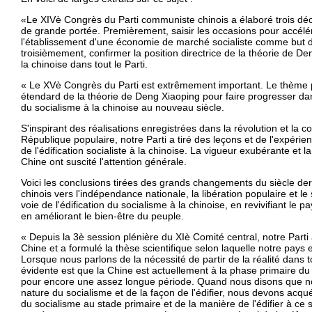
«Le XIVè Congrès du Parti communiste chinois a élaboré trois déci
de grande portée. Premièrement, saisir les occasions pour accélé
l'établissement d'une économie de marché socialiste comme but d
troisièmement, confirmer la position directrice de la théorie de Den
la chinoise dans tout le Parti.
« Le XVè Congrès du Parti est extrêmement important. Le thème pr
étendard de la théorie de Deng Xiaoping pour faire progresser dan
du socialisme à la chinoise au nouveau siècle.
S'inspirant des réalisations enregistrées dans la révolution et la c
République populaire, notre Parti a tiré des leçons et de l'expérie
de l'édification socialiste à la chinoise. La vigueur exubérante et l
Chine ont suscité l'attention générale.
Voici les conclusions tirées des grands changements du siècle dern
chinois vers l'indépendance nationale, la libération populaire et le 
voie de l'édification du socialisme à la chinoise, en revivifiant le 
en améliorant le bien-être du peuple.
« Depuis la 3è session plénière du XIè Comité central, notre Parti
Chine et a formulé la thèse scientifique selon laquelle notre pays
Lorsque nous parlons de la nécessité de partir de la réalité dans to
évidente est que la Chine est actuellement à la phase primaire du
pour encore une assez longue période. Quand nous disons que nou
nature du socialisme et de la façon de l'édifier, nous devons acq
du socialisme au stade primaire et de la manière de l'édifier à ce 