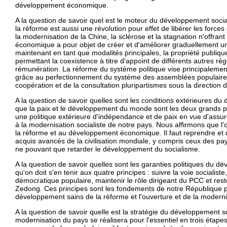
développement économique.
A la question de savoir quel est le moteur du développement soc
la réforme est aussi une révolution pour effet de libérer les force
la modernisation de la Chine, la sclérose et la stagnation n'offra
économique a pour objet de créer et d'améliorer graduellement u
maintenant en tant que modalités principales, la propriété publique
permettant la coexistence à titre d'appoint de différents autres r
rémunération. La réforme du système politique vise principalement
grâce au perfectionnement du système des assemblées populaires
coopération et de la consultation pluripartismes sous la direction
A la question de savoir quelles sont les conditions extérieures d
que la paix et le développement du monde sont les deux grands pr
une politique extérieure d'indépendance et de paix en vue d'assur
à la modernisation socialiste de notre pays. Nous affirmons que l'o
la réforme et au développement économique. Il faut reprendre et uti
acquis avancés de la civilisation mondiale, y compris ceux des pays
ne pouvant que retarder le développement du socialisme.
A la question de savoir quelles sont les garanties politiques du 
qu'on doit s'en tenir aux quatre principes : suivre la voie socialiste
démocratique populaire, maintenir le rôle dirigeant du PCC et res
Zedong. Ces principes sont les fondements de notre République pop
développement sains de la réforme et l'ouverture et de la moderni
A la question de savoir quelle est la stratégie du développement s
modernisation du pays se réalisera pour l'essentiel en trois étape