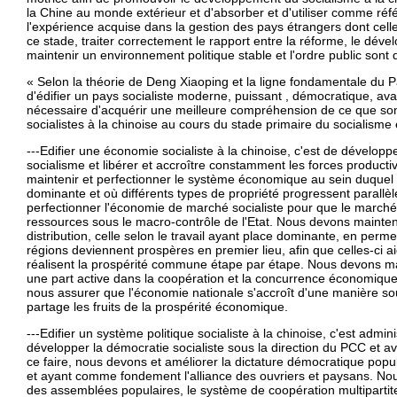
la Chine au monde extérieur et d'absorber et d'utiliser comme réf
l'expérience acquise dans la gestion des pays étrangers dont cell
ce stade, traiter correctement le rapport entre la réforme, le dév
maintenir un environnement politique stable et l'ordre public son
« Selon la théorie de Deng Xiaoping et la ligne fondamentale du Part
d'édifier un pays socialiste moderne, puissant , démocratique, avan
nécessaire d'acquérir une meilleure compréhension de ce que sont 
socialistes à la chinoise au cours du stade primaire du socialisme e
---Edifier une économie socialiste à la chinoise, c'est de dévelo
socialisme et libérer et accroître constamment les forces producti
maintenir et perfectionner le système économique au sein duquel la
dominante et où différents types de propriété progressent parall
perfectionner l'économie de marché socialiste pour que le marché 
ressources sous le macro-contrôle de l'Etat. Nous devons mainten
distribution, celle selon le travail ayant place dominante, en perm
régions deviennent prospères en premier lieu, afin que celles-ci ai
réalisent la prospérité commune étape par étape. Nous devons mai
une part active dans la coopération et la concurrence économique 
nous assurer que l'économie nationale s'accroît d'une manière sou
partage les fruits de la prospérité économique.
---Edifier un système politique socialiste à la chinoise, c'est adminis
développer la démocratie socialiste sous la direction du PCC et 
ce faire, nous devons et améliorer la dictature démocratique popula
et ayant comme fondement l'alliance des ouvriers et paysans. No
des assemblées populaires, le système de coopération multipartite e