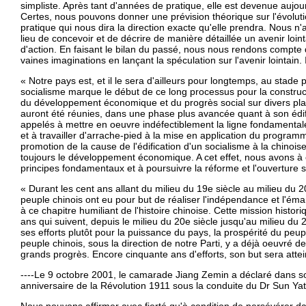
simpliste. Après tant d'années de pratique, elle est devenue aujo
Certes, nous pouvons donner une prévision théorique sur l'évolutio
pratique qui nous dira la direction exacte qu'elle prendra. Nous n'
lieu de concevoir et de décrire de manière détaillée un avenir loin
d'action. En faisant le bilan du passé, nous nous rendons compte
vaines imaginations en lançant la spéculation sur l'avenir lointain. 
« Notre pays est, et il le sera d'ailleurs pour longtemps, au stade p
socialisme marque le début de ce long processus pour la construct
du développement économique et du progrès social sur divers plans
auront été réunies, dans une phase plus avancée quant à son édif
appelés à mettre en oeuvre indéfectiblement la ligne fondamentale
et à travailler d'arrache-pied à la mise en application du program
promotion de la cause de l'édification d'un socialisme à la chinoise
toujours le développement économique. A cet effet, nous avons à
principes fondamentaux et à poursuivre la réforme et l'ouverture su
« Durant les cent ans allant du milieu du 19e siècle au milieu du 2
peuple chinois ont eu pour but de réaliser l'indépendance et l'éma
à ce chapitre humiliant de l'histoire chinoise. Cette mission histo
ans qui suivent, depuis le milieu du 20e siècle jusqu'au milieu du 2
ses efforts plutôt pour la puissance du pays, la prospérité du peu
peuple chinois, sous la direction de notre Parti, y a déjà oeuvré d
grands progrès. Encore cinquante ans d'efforts, son but sera attei
----Le 9 octobre 2001, le camarade Jiang Zemin a déclaré dans s
anniversaire de la Révolution 1911 sous la conduite du Dr Sun Yat