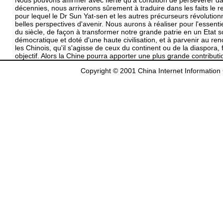
Nous pouvons affirmer avec fierté qu'à condition de persévérer da
décennies, nous arriverons sûrement à traduire dans les faits le r
pour lequel le Dr Sun Yat-sen et les autres précurseurs révolutionna
belles perspectives d'avenir. Nous aurons à réaliser pour l'essenti
du siècle, de façon à transformer notre grande patrie en un Etat s
démocratique et doté d'une haute civilisation, et à parvenir au re
les Chinois, qu'il s'agisse de ceux du continent ou de la diaspora
objectif. Alors la Chine pourra apporter une plus grande contributio
Copyright © 2001 China Internet Information 